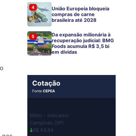
4
União Europeia bloqueia
compras de carne
brasileira até 2028
Da expansão milionária à
5
recuperação judicial: BMG
Foods acumula R$ 3,5 bi
em dívidas
do
Cotação
Fonte
CEPEA
Milho - Indicador
Campinas (SP)
R$ 64,84