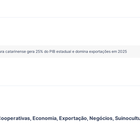
tura catarinense gera 25% do PIB estadual e domina exportações em 2025
ooperativas
,
Economia
,
Exportação
,
Negócios
,
Suinocult