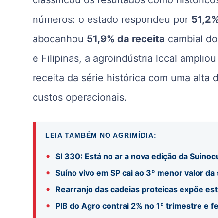
classificou os resultados como histórico
números: o estado respondeu por
51,2%
abocanhou
51,9% da receita
cambial do
e Filipinas, a agroindústria local ampl
receita da série histórica com uma alt
custos operacionais.
LEIA TAMBÉM NO AGRIMÍDIA:
•
SI 330: Está no ar a nova edição da Suinocu
•
Suíno vivo em SP cai ao 3º menor valor da
•
Rearranjo das cadeias proteicas expõe es
•
PIB do Agro contrai 2% no 1º trimestre e f