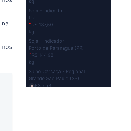
l nos
kg
Soja - Indicador
PR
ina
R$ 137,50
kg
Soja - Indicador
% nos
Porto de Paranaguá (PR)
R$ 144,98
kg
Suíno Carcaça - Regional
Grande São Paulo (SP)
R$ 7,53
kg
Suíno - Estadual
SP
R$ 5,08
kg