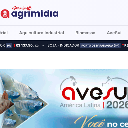
rial
Aquicultura Industrial
Biomassa
AveSui
DOR
R$ 137,50
SOJA - INDICADOR
R
PR
/ KG
PORTO DE PARANAGUÁ (PR)