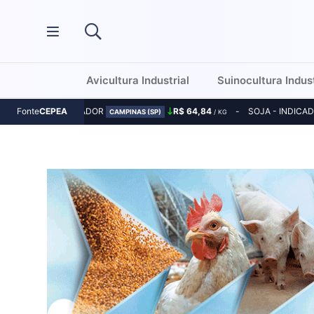
Avicultura Industrial
Suinocultura Indust
MILHO - INDICADOR
R$ 64,84
SOJA - INDICA
Fonte
CEPEA
CAMPINAS (SP)
/ KG