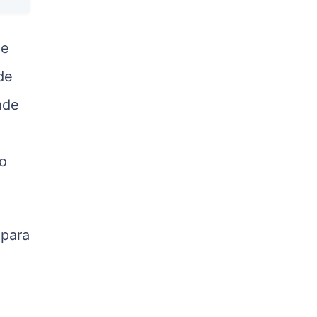
Suíno - Estadual
MG
R$ 5,05
ue
kg
de
Suíno - Estadual
PR
ade
R$ 4,53
kg
Suíno - Estadual
 o
SC
R$ 4,48
kg
Suíno - Estadual
 para
RS
R$ 4,63
e
kg
Ovo Branco - Regional
Grande São Paulo (SP)