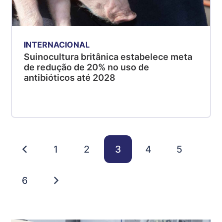
INTERNACIONAL
Suinocultura britânica estabelece meta
de redução de 20% no uso de
antibióticos até 2028
1
2
3
4
5
6