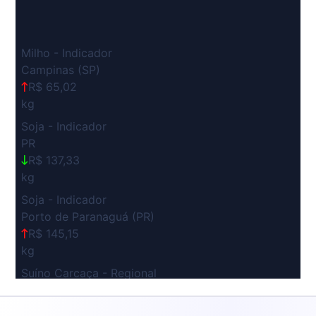
Milho - Indicador
Campinas (SP)
R$ 65,02
kg
Soja - Indicador
PR
R$ 137,33
kg
Soja - Indicador
Porto de Paranaguá (PR)
R$ 145,15
kg
Suíno Carcaça - Regional
Grande São Paulo (SP)
R$ 7,53