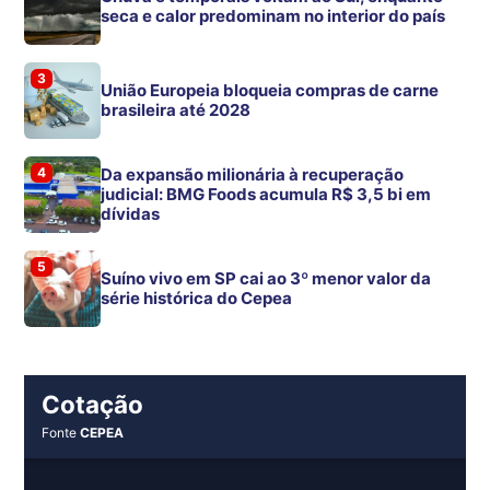
seca e calor predominam no interior do país
3
União Europeia bloqueia compras de carne
brasileira até 2028
4
Da expansão milionária à recuperação
judicial: BMG Foods acumula R$ 3,5 bi em
dívidas
5
Suíno vivo em SP cai ao 3º menor valor da
série histórica do Cepea
Cotação
Fonte
CEPEA