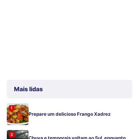
Mais lidas
1
Prepare um delicioso Frango Xadrez
2
Chuva e temporais voltam ao Sul, enquanto