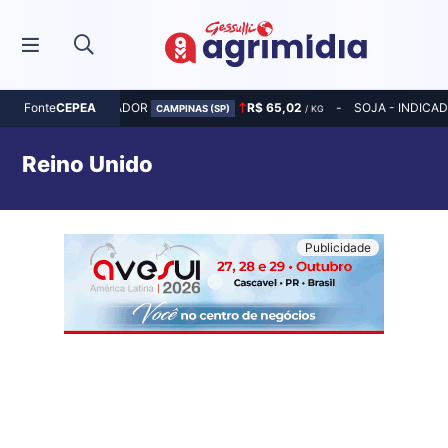
MILHO - INDICADOR
R$ 65,02
SOJA - INDICA
Fonte
CEPEA
CAMPINAS (SP)
/ KG
Reino Unido