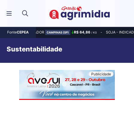
MILHO - INDICADOR
R$ 64,86
SOJA - INDICA
Fonte
CEPEA
CAMPINAS (SP)
/ KG
Sustentabilidade