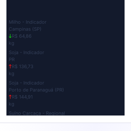
Milho - Indicador
Campinas (SP)
R$ 64,86
kg
Soja - Indicador
PR
R$ 136,73
kg
Soja - Indicador
Porto de Paranaguá (PR)
R$ 144,91
kg
Suíno Carcaça - Regional
Grande São Paulo (SP)
R$ 7,53