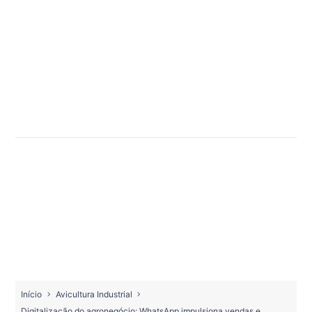
Início
Avicultura Industrial
Digitalização do agronegócio: WhatsApp impulsiona vendas e