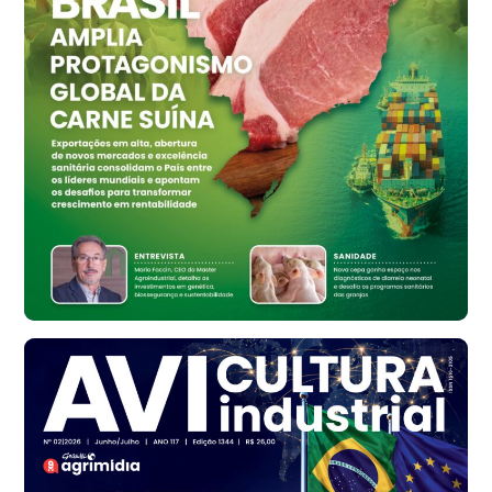
Vermelho
R$ 159,31
cx
Ovo Branco - Regional
Bastos (SP)
R$ 134,42
cx
Ovo Vermelho - Regional
Bastos (SP)
R$ 148,56
cx
Frango - Indicador
SP
R$ 7,16
kg
Frango - Indicador
SP