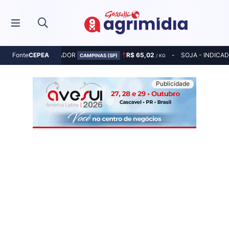
MILHO - INDICADOR
R$ 65,02
SOJA - INDICA
Fonte
CEPEA
CAMPINAS (SP)
/ KG