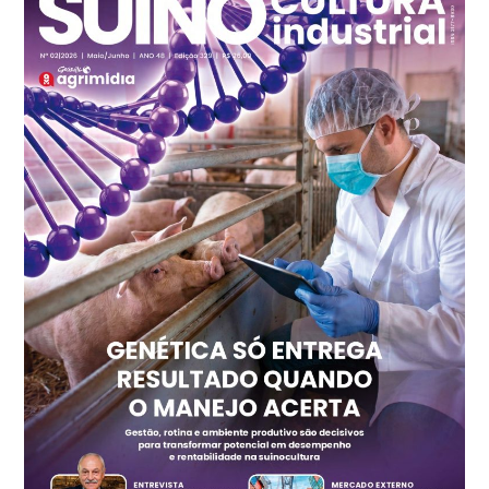
cx
Ovo Branco - Regional
Recife (PE)
R$ 147,74
cx
Ovo Vermelho - Regional
Recife (PE)
R$ 157,72
cx