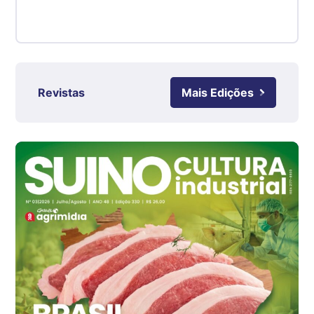
Suíno - Estadual
RS
R$ 4,61
kg
Revistas
Mais Edições
Ovo Branco - Regional
Grande São Paulo (SP)
R$ 142,87
cx
Ovo Branco - Regional
Branco
R$ 145,34
cx
Ovo Vermelho - Regional
Grande São Paulo (SP)
R$ 155,59
cx
Ovo Vermelho - Regional