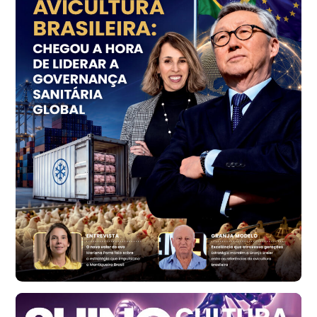
R$ 7,18
kg
Trigo Atacado - Regional
PR
R$ 1.414,46
t
Trigo Atacado - Regional
RS
R$ 1.314,61
t
Ovo Vermelho - Regional
Vermelho
R$ 171,61
cx
Ovo Branco - Regional
Santa Maria do Jetibá (ES)
R$ 140,74