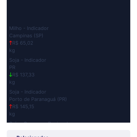
Milho - Indicador
Campinas (SP)
R$ 65,02
kg
Soja - Indicador
PR
R$ 137,33
kg
Soja - Indicador
Porto de Paranaguá (PR)
R$ 145,15
kg
Suíno Carcaça - Regional
Grande São Paulo (SP)