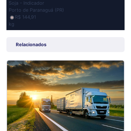
Soja - Indicador
Porto de Paranaguá (PR)
R$ 144,91
kg
Suíno Carcaça - Regional
Grande São Paulo (SP)
Relacionados
R$ 7,53
kg
Suíno - Estadual
SP
R$ 5,08
kg
Suíno - Estadual
MG
R$ 5,07
kg
Suíno - Estadual