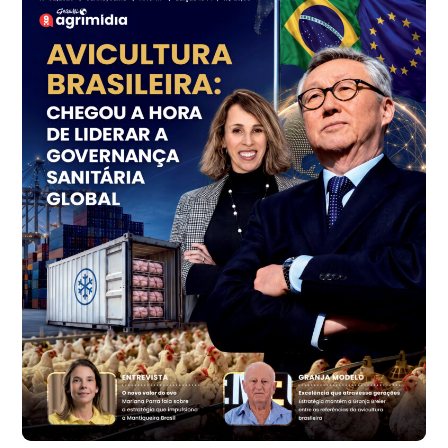
cx
Ovo Vermelho - Regional
Grande São Paulo (SP)
R$ 153,38
cx
Ovo Vermelho - Regional
Vermelho
R$ 156,33
cx
Ovo Branco - Regional
Bastos (SP)
R$ 134,40
cx
Ovo Vermelho - Regional
Bastos (SP)
R$ 146,71
cx