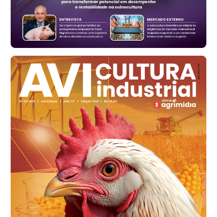
Vermelho
R$ 168,86
cx
Ovo Branco - Regional
Santa Maria do Jetibá (ES)
R$ 139,62
cx
Ovo Branco - Regional
Recife (PE)
R$ 144,92
cx
Ovo Vermelho - Regional
Recife (PE)
R$ 154,89
cx