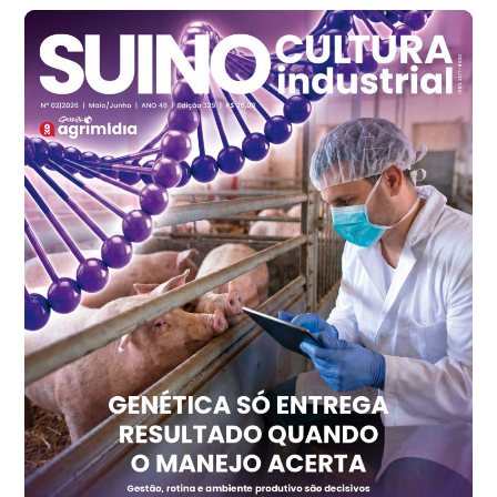
Frango - Indicador
SP
R$ 7,13
kg
Frango - Indicador
SP
R$ 7,15
kg
Trigo Atacado - Regional
PR
R$ 1.417,12
t
Trigo Atacado - Regional
RS
R$ 1.325,22
t
Ovo Vermelho - Regional