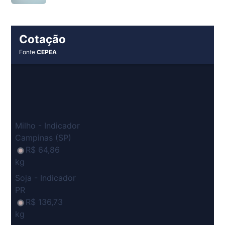
Cotação
Fonte
CEPEA
Milho - Indicador
Campinas (SP)
R$ 64,86
kg
Soja - Indicador
PR
R$ 136,73
kg