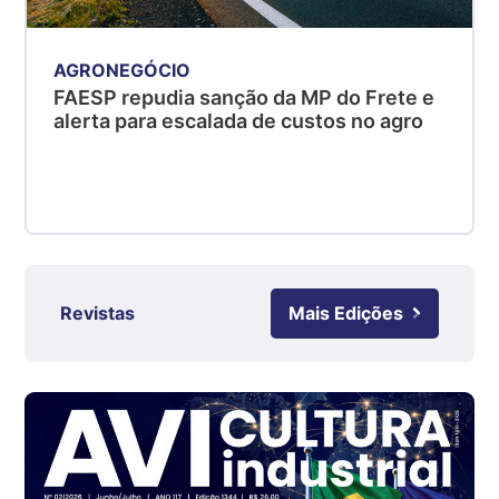
PR
R$ 4,53
kg
AGRONEGÓCIO
Suíno - Estadual
FAESP repudia sanção da MP do Frete e
SC
alerta para escalada de custos no agro
R$ 4,50
kg
Suíno - Estadual
RS
R$ 4,63
kg
Revistas
Mais Edições
Ovo Branco - Regional
Grande São Paulo (SP)
R$ 142,62
cx
Ovo Branco - Regional
Branco
R$ 144,99