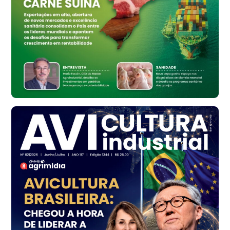
Ovo Branco - Regional
Bastos (SP)
R$ 134,42
cx
Ovo Vermelho - Regional
Bastos (SP)
R$ 148,56
cx
Frango - Indicador
SP
R$ 7,16
kg
Frango - Indicador
SP
R$ 7,18
kg
Trigo Atacado - Regional
PR