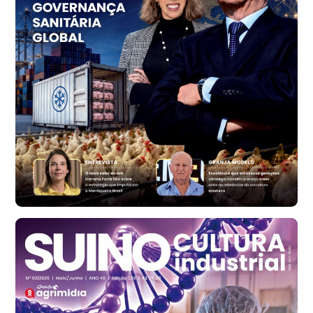
R$ 1.414,46
t
Trigo Atacado - Regional
RS
R$ 1.314,61
t
Ovo Vermelho - Regional
Vermelho
R$ 171,61
cx
Ovo Branco - Regional
Santa Maria do Jetibá (ES)
R$ 140,74
cx
Ovo Branco - Regional
Recife (PE)
R$ 147,74