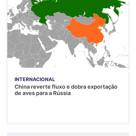
R$ 5,06
kg
Suíno - Estadual
MG
R$ 5,04
kg
Suíno - Estadual
PR
R$ 4,51
kg
INTERNACIONAL
Suíno - Estadual
China reverte fluxo e dobra exportação
SC
de aves para a Rússia
R$ 4,48
kg
Suíno - Estadual
RS
R$ 4,61