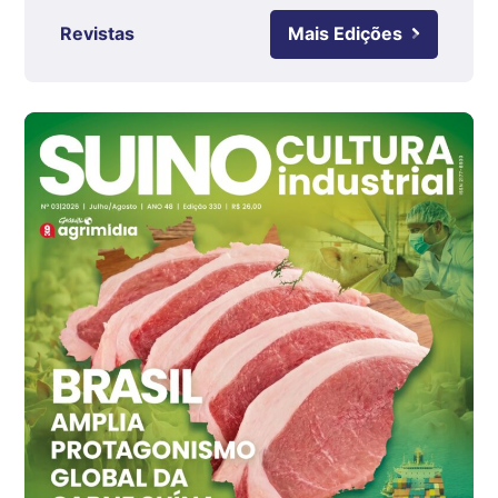
kg
Revistas
Mais Edições
Ovo Branco - Regional
Grande São Paulo (SP)
R$ 142,87
cx
Ovo Branco - Regional
Branco
R$ 145,34
cx
Ovo Vermelho - Regional
Grande São Paulo (SP)
R$ 155,59
cx
Ovo Vermelho - Regional
Vermelho
R$ 159,31
cx