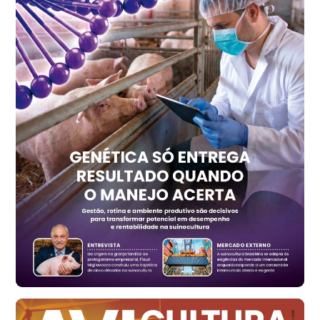
cx
Ovo Vermelho - Regional
Recife (PE)
R$ 157,72
cx