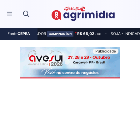
MILHO - INDICADOR
R$ 65,02
SOJA - INDICA
Fonte
CEPEA
CAMPINAS (SP)
/ KG