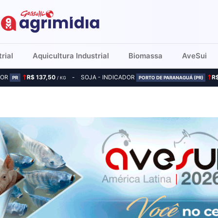
rial
Aquicultura Industrial
Biomassa
AveSui
DOR
R$ 137,50
SOJA - INDICADOR
R
PR
/ KG
PORTO DE PARANAGUÁ (PR)