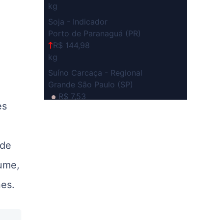
kg
Soja - Indicador
Porto de Paranaguá (PR)
R$ 144,98
kg
Suíno Carcaça - Regional
Grande São Paulo (SP)
R$ 7,53
es
kg
Suíno - Estadual
SP
 de
R$ 5,08
kg
tume,
Suíno - Estadual
es.
MG
R$ 5,05
kg