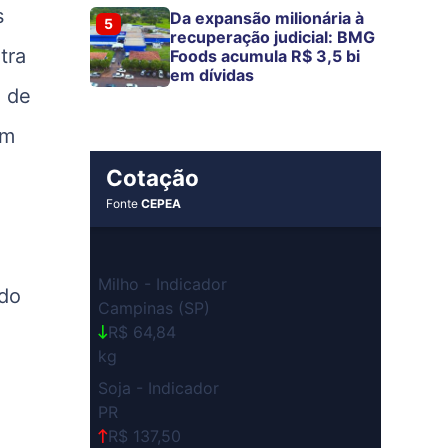
s
Da expansão milionária à
5
recuperação judicial: BMG
tra
Foods acumula R$ 3,5 bi
em dívidas
e de
om
Cotação
Fonte
CEPEA
Milho - Indicador
 do
Campinas (SP)
R$ 64,84
kg
Soja - Indicador
PR
R$ 137,50