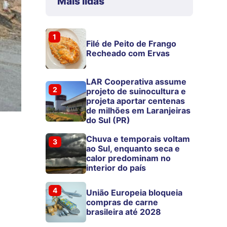
Mais lidas
1
Filé de Peito de Frango
Recheado com Ervas
LAR Cooperativa assume
2
projeto de suinocultura e
projeta aportar centenas
de milhões em Laranjeiras
do Sul (PR)
Chuva e temporais voltam
3
ao Sul, enquanto seca e
calor predominam no
interior do país
4
União Europeia bloqueia
compras de carne
brasileira até 2028