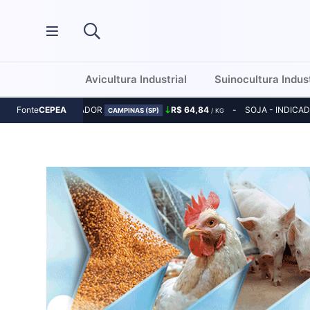
Avicultura Industrial
Suinocultura Indust
MILHO - INDICADOR
R$ 64,84
SOJA - INDICA
Fonte
CEPEA
CAMPINAS (SP)
/ KG