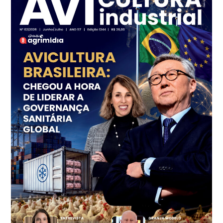
SP
R$ 7,16
kg
Frango - Indicador
SP
R$ 7,18
kg
Trigo Atacado - Regional
PR
R$ 1.414,46
t
Trigo Atacado - Regional
RS
R$ 1.314,61
t
Ovo Vermelho - Regional
Vermelho