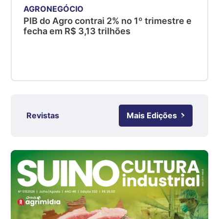
AGRONEGÓCIO
kg
PIB do Agro contrai 2% no 1º trimestre e
Suíno - Estadual
fecha em R$ 3,13 trilhões
SC
R$ 4,48
kg
Suíno - Estadual
RS
R$ 4,61
kg
Revistas
Mais Edições
Ovo Branco - Regional
Grande São Paulo (SP)
R$ 142,87
cx
Ovo Branco - Regional
Branco
R$ 145,34
cx