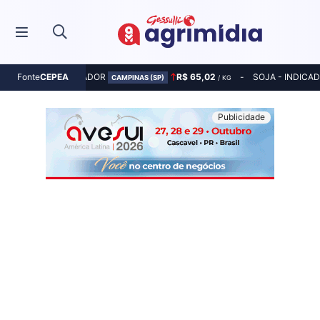
MILHO - INDICADOR
R$ 65,02
SOJA - INDICA
Fonte
CEPEA
CAMPINAS (SP)
/ KG