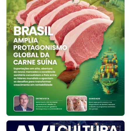
Ovo Vermelho - Regional
Grande São Paulo (SP)
R$ 155,59
cx
Ovo Vermelho - Regional
Vermelho
R$ 159,31
cx
Ovo Branco - Regional
Bastos (SP)
R$ 134,42
cx
Ovo Vermelho - Regional
Bastos (SP)
R$ 148,56
cx
Frango - Indicador