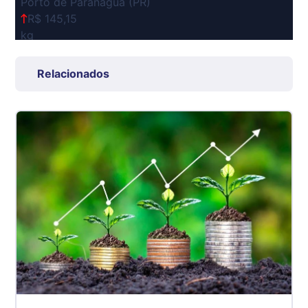
Porto de Paranaguá (PR)
R$ 145,15
kg
Suíno Carcaça - Regional
Relacionados
Grande São Paulo (SP)
R$ 7,53
kg
Suíno - Estadual
SP
R$ 5,06
kg
Suíno - Estadual
MG
R$ 5,04
kg
Suíno - Estadual
PR
R$ 4,51