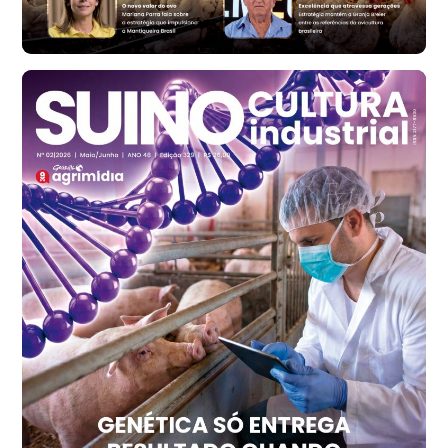
R$ 171,61
cx
Ovo Branco - Regional
Santa Maria do Jetibá (ES)
R$ 140,74
cx
Ovo Branco - Regional
Recife (PE)
R$ 147,74
cx
Ovo Vermelho - Regional
Recife (PE)
R$ 157,72
cx