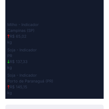
Milho - Indicador
Campinas (SP)
R$ 65,02
kg
Soja - Indicador
PR
R$ 137,33
kg
Soja - Indicador
Porto de Paranaguá (PR)
R$ 145,15
kg
Suíno Carcaça - Regional
Grande São Paulo (SP)