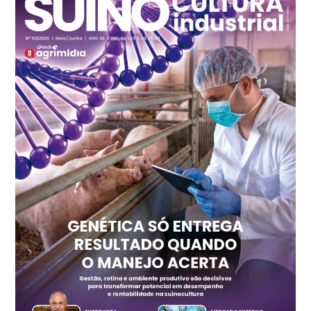
cx
Ovo Branco - Regional
Recife (PE)
R$ 147,74
cx
Ovo Vermelho - Regional
Recife (PE)
R$ 157,72
cx