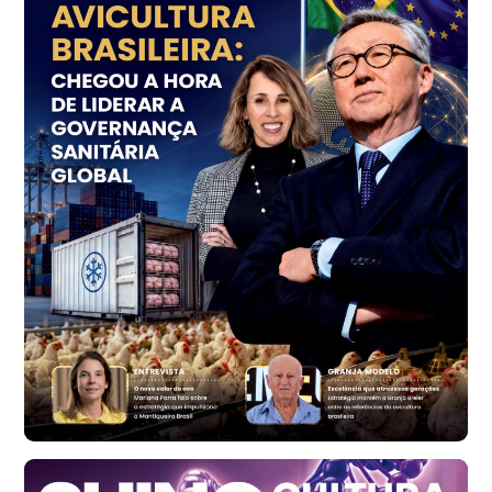
R$ 7,18
kg
Trigo Atacado - Regional
PR
R$ 1.414,46
t
Trigo Atacado - Regional
RS
R$ 1.314,61
t
Ovo Vermelho - Regional
Vermelho
R$ 171,61
cx
Ovo Branco - Regional
Santa Maria do Jetibá (ES)
R$ 140,74