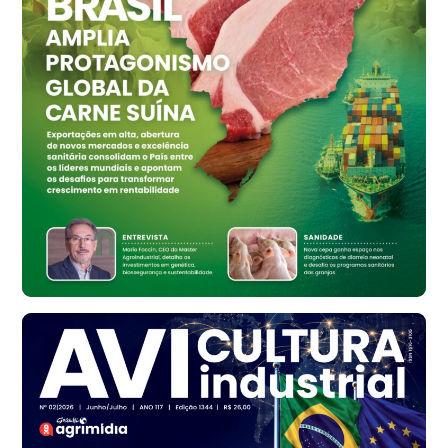
Ovo Vermelho - Regional
Vermelho
R$ 159,31
cx
Ovo Branco - Regional
Bastos (SP)
R$ 134,42
cx
Ovo Vermelho - Regional
Bastos (SP)
R$ 148,56
cx
Frango - Indicador
SP
R$ 7,16
kg
Frango - Indicador
SP