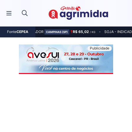
MILHO - INDICADOR
R$ 65,02
SOJA - INDICA
Fonte
CEPEA
CAMPINAS (SP)
/ KG