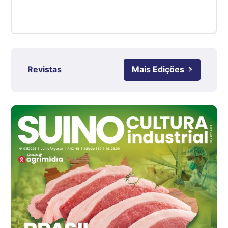
kg
Suíno - Estadual
RS
R$ 4,61
kg
Revistas
Mais Edições
Ovo Branco - Regional
Grande São Paulo (SP)
R$ 142,87
cx
Ovo Branco - Regional
Branco
R$ 145,34
cx
Ovo Vermelho - Regional
Grande São Paulo (SP)
R$ 155,59
cx