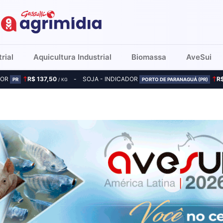
rial
Aquicultura Industrial
Biomassa
AveSui
DOR
R$ 137,50
SOJA - INDICADOR
R
PR
/ KG
PORTO DE PARANAGUÁ (PR)