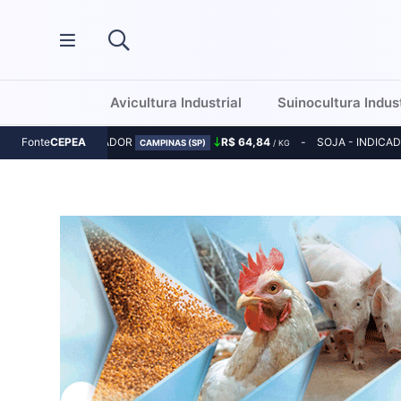
Avicultura Industrial
Suinocultura Indust
MILHO - INDICADOR
R$ 64,84
SOJA - INDICA
Fonte
CEPEA
CAMPINAS (SP)
/ KG