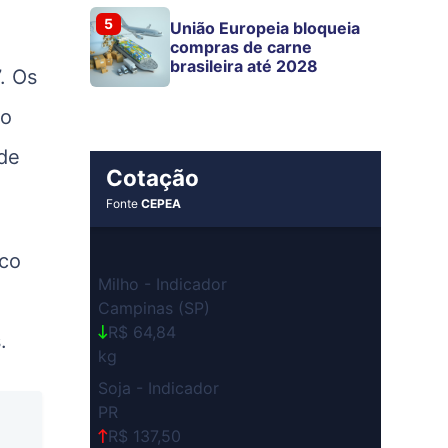
5
União Europeia bloqueia
compras de carne
brasileira até 2028
. Os
no
 de
Cotação
Fonte
CEPEA
oco
Milho - Indicador
,
Campinas (SP)
R$ 64,84
.
kg
Soja - Indicador
PR
R$ 137,50