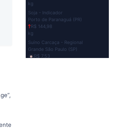
kg
Soja - Indicador
Porto de Paranaguá (PR)
R$ 144,98
kg
Suíno Carcaça - Regional
Grande São Paulo (SP)
R$ 7,53
kg
Suíno - Estadual
SP
R$ 5,08
kg
ge”,
Suíno - Estadual
MG
R$ 5,05
kg
mente