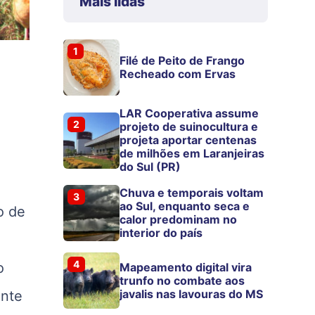
Mais lidas
1
Filé de Peito de Frango
Recheado com Ervas
LAR Cooperativa assume
2
projeto de suinocultura e
projeta aportar centenas
de milhões em Laranjeiras
do Sul (PR)
Chuva e temporais voltam
3
ao Sul, enquanto seca e
o de
calor predominam no
interior do país
4
o
Mapeamento digital vira
trunfo no combate aos
javalis nas lavouras do MS
ente