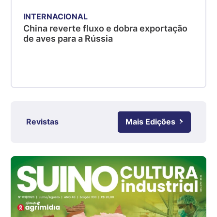
kg
INTERNACIONAL
Suíno - Estadual
China reverte fluxo e dobra exportação
de aves para a Rússia
SC
R$ 4,48
kg
Suíno - Estadual
RS
R$ 4,61
kg
Revistas
Mais Edições
Ovo Branco - Regional
Grande São Paulo (SP)
R$ 142,87
cx
Ovo Branco - Regional
Branco
R$ 145,34
cx