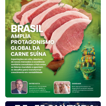
Ovo Vermelho - Regional
Grande São Paulo (SP)
R$ 155,59
cx
Ovo Vermelho - Regional
Vermelho
R$ 159,31
cx
Ovo Branco - Regional
Bastos (SP)
R$ 134,42
cx
Ovo Vermelho - Regional
Bastos (SP)
R$ 148,56
cx
Frango - Indicador