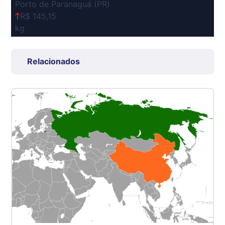
Porto de Paranaguá (PR)
R$ 145,15
kg
Suíno Carcaça - Regional
Grande São Paulo (SP)
Relacionados
R$ 7,53
kg
Suíno - Estadual
SP
R$ 5,06
kg
Suíno - Estadual
MG
R$ 5,04
kg
Suíno - Estadual
PR
R$ 4,51