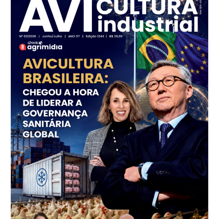
SP
R$ 7,16
kg
Frango - Indicador
SP
R$ 7,18
kg
Trigo Atacado - Regional
PR
R$ 1.414,46
t
Trigo Atacado - Regional
RS
R$ 1.314,61
t
Ovo Vermelho - Regional
Vermelho