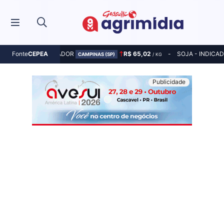
MILHO - INDICADOR
R$ 65,02
SOJA - INDICA
Fonte
CEPEA
CAMPINAS (SP)
/ KG