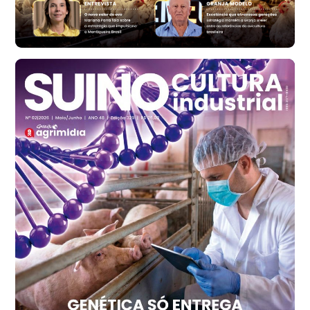
R$ 171,61
cx
Ovo Branco - Regional
Santa Maria do Jetibá (ES)
R$ 140,74
cx
Ovo Branco - Regional
Recife (PE)
R$ 147,74
cx
Ovo Vermelho - Regional
Recife (PE)
R$ 157,72
cx