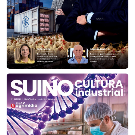
cx
Ovo Branco - Regional
Bastos (SP)
R$ 134,40
cx
Ovo Vermelho - Regional
Bastos (SP)
R$ 146,71
cx
Frango - Indicador
SP
R$ 7,13
kg
Frango - Indicador
SP
R$ 7,15
kg