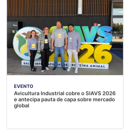
SP
R$ 5,08
kg
Suíno - Estadual
MG
R$ 5,07
kg
Suíno - Estadual
PR
R$ 4,53
kg
EVENTO
Suíno - Estadual
Avicultura Industrial cobre o SIAVS 2026
SC
e antecipa pauta de capa sobre mercado
R$ 4,50
global
kg
Suíno - Estadual
RS