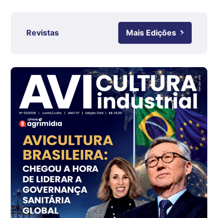
R$ 4,63
kg
Revistas
Mais Edições
Ovo Branco - Regional
Grande São Paulo (SP)
R$ 142,62
cx
Ovo Branco - Regional
Branco
R$ 144,99
cx
Ovo Vermelho - Regional
Grande São Paulo (SP)
R$ 153,38
cx
Ovo Vermelho - Regional
Vermelho
R$ 156,33