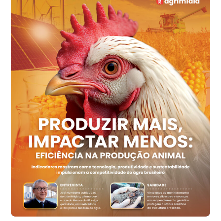
R$ 144,92
cx
Ovo Vermelho - Regional
Recife (PE)
R$ 154,89
cx