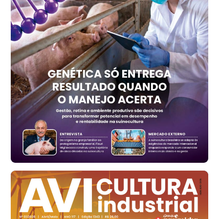
Trigo Atacado - Regional
PR
R$ 1.417,12
t
Trigo Atacado - Regional
RS
R$ 1.325,22
t
Ovo Vermelho - Regional
Vermelho
R$ 168,86
cx
Ovo Branco - Regional
Santa Maria do Jetibá (ES)
R$ 139,62
cx
Ovo Branco - Regional
Recife (PE)