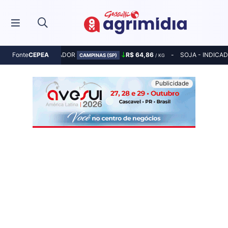
MILHO - INDICADOR
R$ 64,86
SOJA - INDICA
Fonte
CEPEA
CAMPINAS (SP)
/ KG