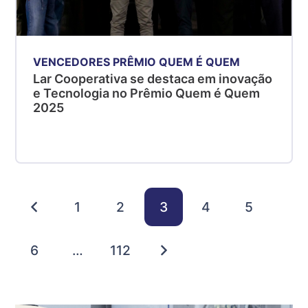
VENCEDORES PRÊMIO QUEM É QUEM
Lar Cooperativa se destaca em inovação
e Tecnologia no Prêmio Quem é Quem
2025
1
2
3
4
5
6
…
112