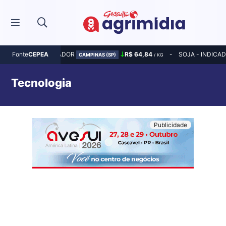
MILHO - INDICADOR
R$ 64,84
SOJA - INDICA
Fonte
CEPEA
CAMPINAS (SP)
/ KG
Tecnologia