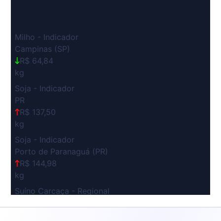
Milho - Indicador
Campinas (SP)
R$ 64,84
kg
Soja - Indicador
PR
R$ 137,50
kg
Soja - Indicador
Porto de Paranaguá (PR)
R$ 144,98
kg
Suíno Carcaça - Regional
Grande São Paulo (SP)
R$ 7,53