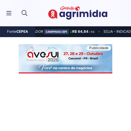
MILHO - INDICADOR
R$ 64,84
SOJA - INDICA
Fonte
CEPEA
CAMPINAS (SP)
/ KG