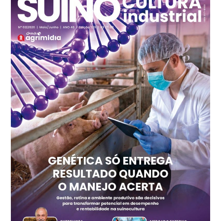
R$ 7,13
kg
Frango - Indicador
SP
R$ 7,15
kg
Trigo Atacado - Regional
PR
R$ 1.414,20
t
Trigo Atacado - Regional
RS
R$ 1.314,40
t
Ovo Vermelho - Regional
Vermelho
R$ 171,15