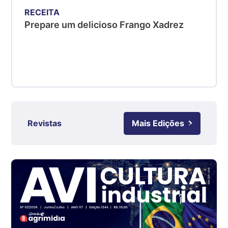
kg
RECEITA
Suíno - Estadual
Prepare um delicioso Frango Xadrez
SC
R$ 4,48
kg
Suíno - Estadual
RS
R$ 4,63
kg
Revistas
Mais Edições
Ovo Branco - Regional
Grande São Paulo (SP)
R$ 142,87
cx
Ovo Branco - Regional
Branco
R$ 145,34
cx