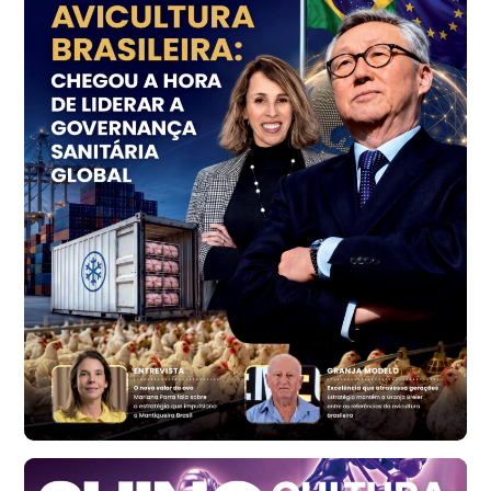
Ovo Vermelho - Regional
Grande São Paulo (SP)
R$ 155,59
cx
Ovo Vermelho - Regional
Vermelho
R$ 159,31
cx
Ovo Branco - Regional
Bastos (SP)
R$ 134,40
cx
Ovo Vermelho - Regional
Bastos (SP)
R$ 147,87
cx
Frango - Indicador
SP