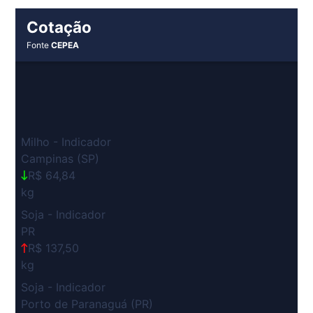
Cotação
Fonte
CEPEA
Milho - Indicador
Campinas (SP)
R$ 64,84
kg
Soja - Indicador
PR
R$ 137,50
kg
Soja - Indicador
Porto de Paranaguá (PR)