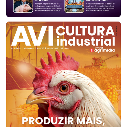
cx
Ovo Branco - Regional
Santa Maria do Jetibá (ES)
R$ 139,43
cx
Ovo Branco - Regional
Recife (PE)
R$ 149,79
cx
Ovo Vermelho - Regional
Recife (PE)
R$ 158,77
cx