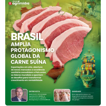
cx
Ovo Vermelho - Regional
Grande São Paulo (SP)
R$ 155,59
cx
Ovo Vermelho - Regional
Vermelho
R$ 159,31
cx
Ovo Branco - Regional
Bastos (SP)
R$ 134,40
cx
Ovo Vermelho - Regional
Bastos (SP)
R$ 147,87
cx