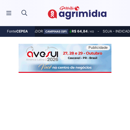
MILHO - INDICADOR
R$ 64,84
SOJA - INDICA
Fonte
CEPEA
CAMPINAS (SP)
/ KG