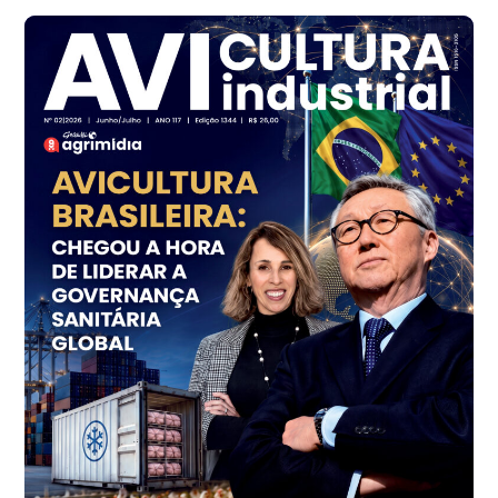
Frango - Indicador
SP
R$ 7,13
kg
Frango - Indicador
SP
R$ 7,15
kg
Trigo Atacado - Regional
PR
R$ 1.414,20
t
Trigo Atacado - Regional
RS
R$ 1.314,40
t
Ovo Vermelho - Regional
Vermelho