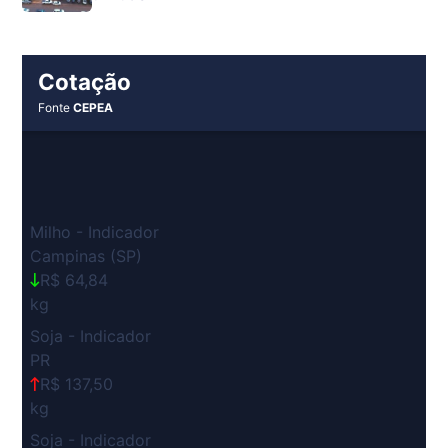
Cotação
Fonte
CEPEA
Milho - Indicador
Campinas (SP)
R$ 64,84
kg
Soja - Indicador
PR
R$ 137,50
kg
Soja - Indicador