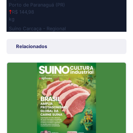
Porto de Paranaguá (PR)
R$ 144,98
kg
Suíno Carcaça - Regional
Grande São Paulo (SP)
R$ 7,53
Relacionados
kg
Suíno - Estadual
SP
R$ 5,08
kg
Suíno - Estadual
MG
R$ 5,05
kg
Suíno - Estadual
PR