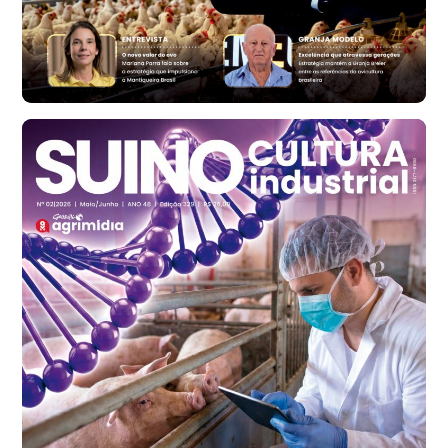
R$ 171,15
cx
Ovo Branco - Regional
Santa Maria do Jetibá (ES)
R$ 139,43
cx
Ovo Branco - Regional
Recife (PE)
R$ 149,79
cx
Ovo Vermelho - Regional
Recife (PE)
R$ 158,77
cx