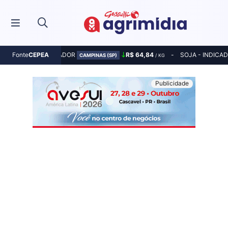
MILHO - INDICADOR
R$ 64,84
SOJA - INDICA
Fonte
CEPEA
CAMPINAS (SP)
/ KG