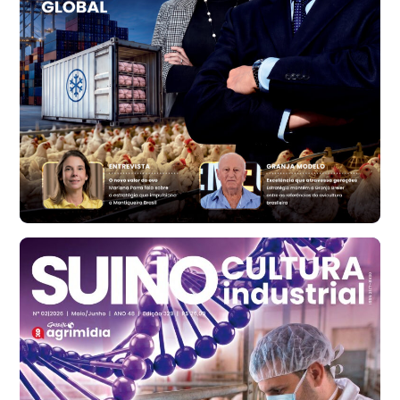
cx
Ovo Branco - Regional
Bastos (SP)
R$ 134,40
cx
Ovo Vermelho - Regional
Bastos (SP)
R$ 147,87
cx
Frango - Indicador
SP
R$ 7,13
kg
Frango - Indicador
SP
R$ 7,15
kg