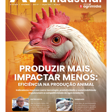
Recife (PE)
R$ 149,79
cx
Ovo Vermelho - Regional
Recife (PE)
R$ 158,77
cx