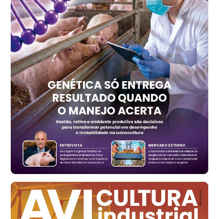
Trigo Atacado - Regional
PR
R$ 1.414,20
t
Trigo Atacado - Regional
RS
R$ 1.314,40
t
Ovo Vermelho - Regional
Vermelho
R$ 171,15
cx
Ovo Branco - Regional
Santa Maria do Jetibá (ES)
R$ 139,43
cx
Ovo Branco - Regional