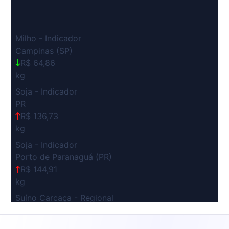
Milho - Indicador
Campinas (SP)
R$ 64,86
kg
Soja - Indicador
PR
R$ 136,73
kg
Soja - Indicador
Porto de Paranaguá (PR)
R$ 144,91
kg
Suíno Carcaça - Regional
Grande São Paulo (SP)
R$ 7,53