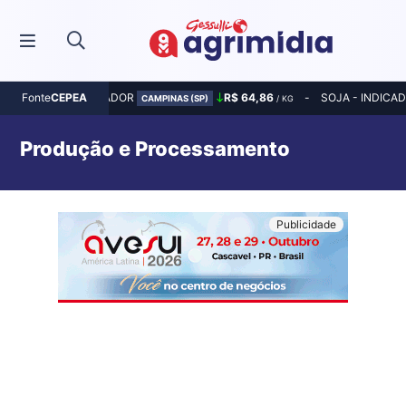
MILHO - INDICADOR
R$ 64,86
SOJA - INDICA
Fonte
CEPEA
CAMPINAS (SP)
/ KG
Produção e Processamento