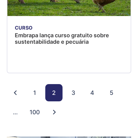
CURSO
Embrapa lança curso gratuito sobre
sustentabilidade e pecuária
1
2
3
4
5
…
100