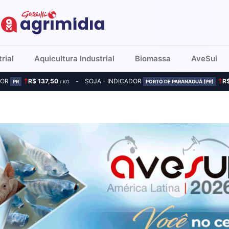
rial
Aquicultura Industrial
Biomassa
AveSui
DOR
R$ 137,50
SOJA - INDICADOR
R
PR
/ KG
PORTO DE PARANAGUÁ (PR)