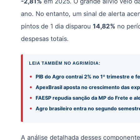
-2,81%
em 2025
. O grande alívio veio 
ano
. No entanto, um sinal de alerta ace
pintos de 1 dia disparou
14,82%
no perí
despesas totais
.
LEIA TAMBÉM NO AGRIMÍDIA:
•
PIB do Agro contrai 2% no 1º trimestre e f
•
ApexBrasil aposta no crescimento das exp
•
FAESP repudia sanção da MP do Frete e ale
•
Agro brasileiro entra no segundo semestr
A análise detalhada desses componentes