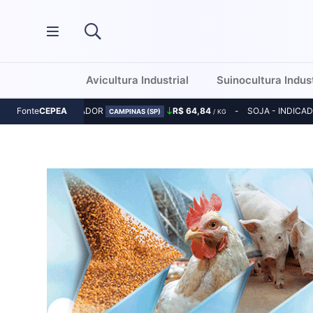
Avicultura Industrial
Suinocultura Indust
MILHO - INDICADOR
R$ 64,84
SOJA - INDICA
Fonte
CEPEA
CAMPINAS (SP)
/ KG