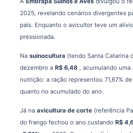
A
Embrapa Suínos e Aves
divulgou o f
2025
, revelando cenários divergentes p
país. Enquanto o avicultor teve um alívi
pressionada
.
Na
suinocultura
(tendo Santa Catarina c
dezembro a
R$ 6,48
, acumulando uma 
nutrição: a ração representou 71,67% d
quanto no acumulado do ano
.
Já na
avicultura de corte
(referência Pa
do frango fechou o ano custando
R$ 4,