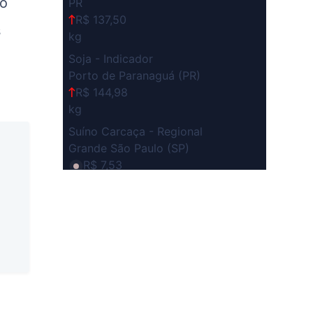
do
PR
R$ 137,50
s
kg
Soja - Indicador
Porto de Paranaguá (PR)
R$ 144,98
kg
Suíno Carcaça - Regional
Grande São Paulo (SP)
R$ 7,53
kg
Suíno - Estadual
SP
R$ 5,08
kg
Suíno - Estadual
MG
R$ 5,05