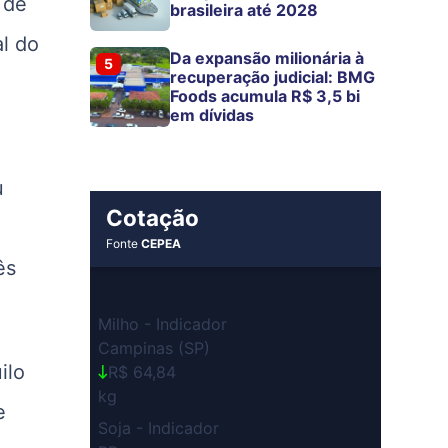
 de
brasileira até 2028
al do
Da expansão milionária à
5
recuperação judicial: BMG
Foods acumula R$ 3,5 bi
em dívidas
u
Cotação
a
Fonte
CEPEA
ês
Milho - Indicador
Campinas (SP)
ilo
R$ 64,84
kg
e
Soja - Indicador