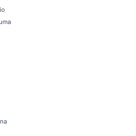
kg
io
Suíno - Estadual
 uma
PR
R$ 4,53
kg
Suíno - Estadual
SC
R$ 4,48
kg
Suíno - Estadual
RS
R$ 4,63
kg
Ovo Branco - Regional
Grande São Paulo (SP)
 na
R$ 142,87
cx