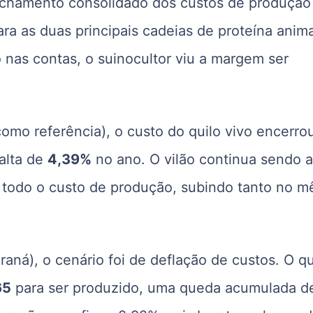
echamento consolidado dos custos de produção
ara as duas principais cadeias de proteína anim
o nas contas, o suinocultor viu a margem ser
omo referência), o custo do quilo vivo encerro
alta de
4,39%
no ano
. O vilão continua sendo 
e todo o custo de produção, subindo tanto no m
raná), o cenário foi de deflação de custos
. O qu
65
para ser produzido, uma queda acumulada d