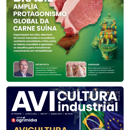
Vermelho
R$ 159,31
cx
Ovo Branco - Regional
Bastos (SP)
R$ 134,42
cx
Ovo Vermelho - Regional
Bastos (SP)
R$ 148,56
cx
Frango - Indicador
SP
R$ 7,16
kg
Frango - Indicador
SP