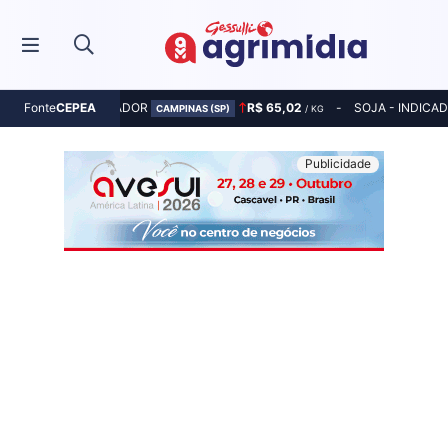
MILHO - INDICADOR
R$ 65,02
SOJA - INDICA
Fonte
CEPEA
CAMPINAS (SP)
/ KG