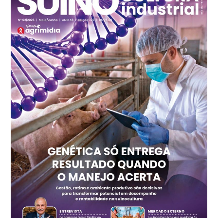
cx
Ovo Branco - Regional
Recife (PE)
R$ 147,74
cx
Ovo Vermelho - Regional
Recife (PE)
R$ 157,72
cx