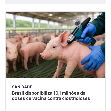
R$ 7,53
kg
Suíno - Estadual
SP
R$ 5,06
kg
Suíno - Estadual
MG
R$ 5,04
kg
Suíno - Estadual
PR
R$ 4,51
kg
SANIDADE
Suíno - Estadual
Brasil disponibiliza 10,1 milhões de
SC
doses de vacina contra clostridioses
R$ 4,48
kg