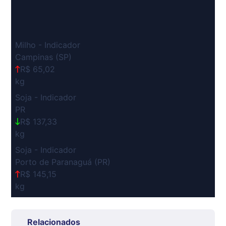
Milho - Indicador
Campinas (SP)
R$ 65,02
kg
Soja - Indicador
PR
R$ 137,33
kg
Soja - Indicador
Porto de Paranaguá (PR)
R$ 145,15
kg
Suíno Carcaça - Regional
Grande São Paulo (SP)
Relacionados