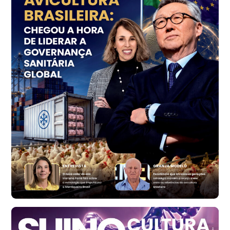
R$ 7,18
kg
Trigo Atacado - Regional
PR
R$ 1.414,46
t
Trigo Atacado - Regional
RS
R$ 1.314,61
t
Ovo Vermelho - Regional
Vermelho
R$ 171,61
cx
Ovo Branco - Regional
Santa Maria do Jetibá (ES)
R$ 140,74