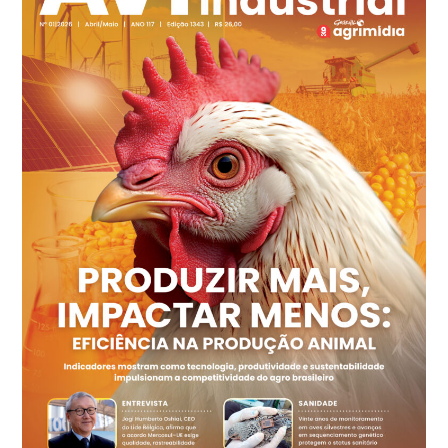
Ovo Branco - Regional
Recife (PE)
R$ 149,79
cx
Ovo Vermelho - Regional
Recife (PE)
R$ 158,77
cx