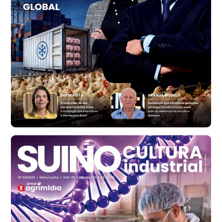
R$ 159,31
cx
Ovo Branco - Regional
Bastos (SP)
R$ 134,40
cx
Ovo Vermelho - Regional
Bastos (SP)
R$ 147,87
cx
Frango - Indicador
SP
R$ 7,13
kg
Frango - Indicador
SP
R$ 7,15