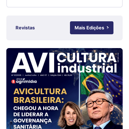
Suíno - Estadual
RS
R$ 4,63
kg
Revistas
Mais Edições
Ovo Branco - Regional
Grande São Paulo (SP)
R$ 142,87
cx
Ovo Branco - Regional
Branco
R$ 145,34
cx
Ovo Vermelho - Regional
Grande São Paulo (SP)
R$ 155,59
cx
Ovo Vermelho - Regional
Vermelho