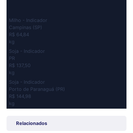
Milho - Indicador
Campinas (SP)
R$ 64,84
kg
Soja - Indicador
PR
R$ 137,50
kg
Soja - Indicador
Porto de Paranaguá (PR)
R$ 144,98
kg
Suíno Carcaça - Regional
Grande São Paulo (SP)
Relacionados
R$ 7,53