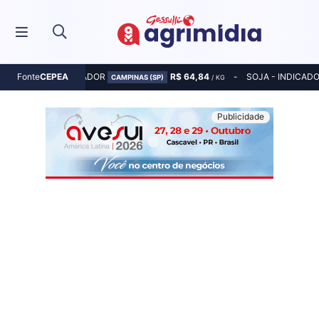
MILHO - INDICADOR
R$ 64,84
SOJA - INDICAD
Fonte
CEPEA
CAMPINAS (SP)
/ KG