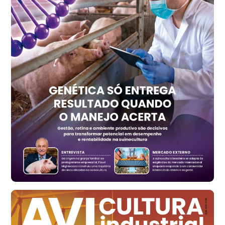
kg
Trigo Atacado - Regional
PR
R$ 1.414,20
t
Trigo Atacado - Regional
RS
R$ 1.314,40
t
Ovo Vermelho - Regional
Vermelho
R$ 171,15
cx
Ovo Branco - Regional
Santa Maria do Jetibá (ES)
R$ 139,43
cx