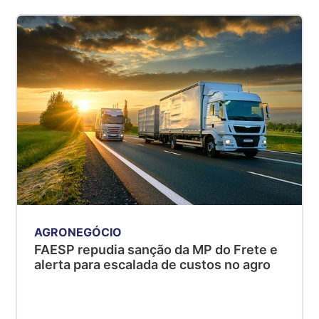
kg
Suíno - Estadual
SP
R$ 5,08
kg
Suíno - Estadual
MG
R$ 5,05
kg
Suíno - Estadual
PR
R$ 4,53
kg
AGRONEGÓCIO
Suíno - Estadual
FAESP repudia sanção da MP do Frete e
alerta para escalada de custos no agro
SC
R$ 4,48
kg