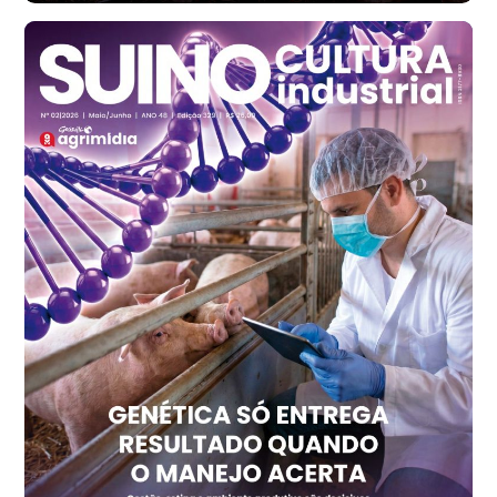
Santa Maria do Jetibá (ES)
R$ 139,43
cx
Ovo Branco - Regional
Recife (PE)
R$ 149,79
cx
Ovo Vermelho - Regional
Recife (PE)
R$ 158,77
cx