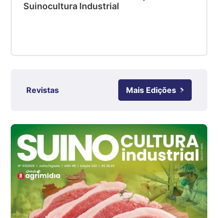
SC
Suinocultura Industrial
R$ 4,48
kg
Suíno - Estadual
RS
R$ 4,63
kg
Revistas
Mais Edições
Ovo Branco - Regional
Grande São Paulo (SP)
R$ 142,87
cx
Ovo Branco - Regional
Branco
R$ 145,34
cx
Ovo Vermelho - Regional
Grande São Paulo (SP)
R$ 155,59