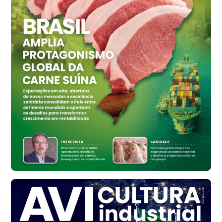
cx
Ovo Vermelho - Regional
Vermelho
R$ 159,31
cx
Ovo Branco - Regional
Bastos (SP)
R$ 134,40
cx
Ovo Vermelho - Regional
Bastos (SP)
R$ 147,87
cx
Frango - Indicador
SP
R$ 7,13
kg