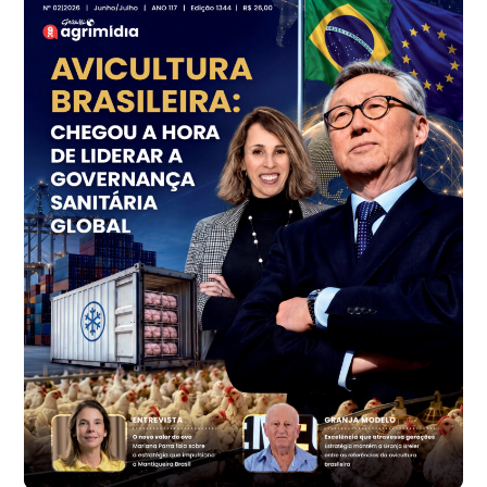
Frango - Indicador
SP
R$ 7,15
kg
Trigo Atacado - Regional
PR
R$ 1.414,20
t
Trigo Atacado - Regional
RS
R$ 1.314,40
t
Ovo Vermelho - Regional
Vermelho
R$ 171,15
cx
Ovo Branco - Regional