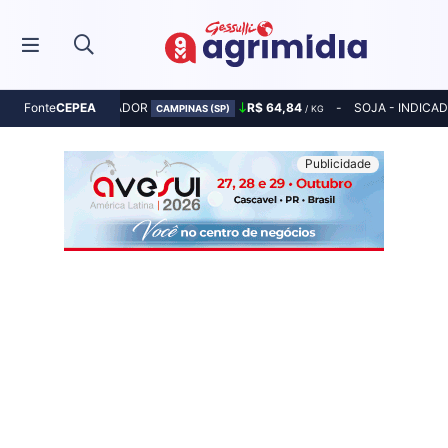
MILHO - INDICADOR
R$ 64,84
SOJA - INDICA
Fonte
CEPEA
CAMPINAS (SP)
/ KG