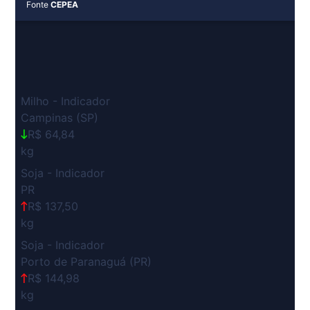
Fonte
CEPEA
Milho - Indicador
Campinas (SP)
R$ 64,84
kg
Soja - Indicador
PR
R$ 137,50
kg
Soja - Indicador
Porto de Paranaguá (PR)
R$ 144,98
kg