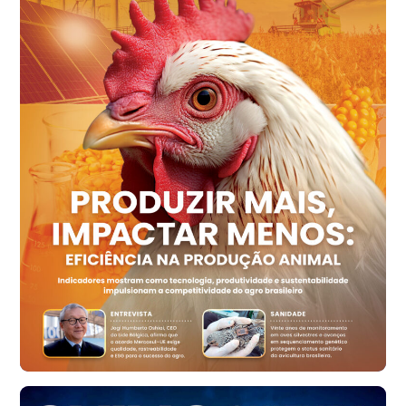
R$ 144,92
cx
Ovo Vermelho - Regional
Recife (PE)
R$ 154,89
cx