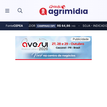
MILHO - INDICADOR
R$ 64,86
SOJA - INDICAD
Fonte
CEPEA
CAMPINAS (SP)
/ KG