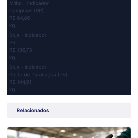
Milho - Indicador
Campinas (SP)
R$ 64,86
kg
Soja - Indicador
PR
R$ 136,73
kg
Soja - Indicador
Porto de Paranaguá (PR)
R$ 144,91
kg
Suíno Carcaça - Regional
Grande São Paulo (SP)
Relacionados
R$ 7,53
kg
Suíno - Estadual