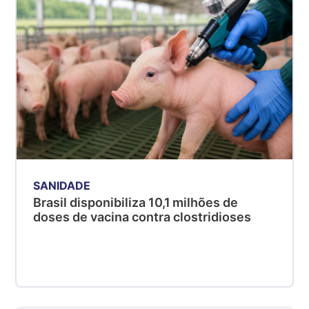
SP
R$ 5,08
kg
Suíno - Estadual
MG
R$ 5,07
kg
Suíno - Estadual
PR
R$ 4,53
kg
SANIDADE
Suíno - Estadual
Brasil disponibiliza 10,1 milhões de
SC
doses de vacina contra clostridioses
R$ 4,50
kg
Suíno - Estadual
RS
R$ 4,63