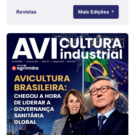
kg
Revistas
Mais Edições
Ovo Branco - Regional
Grande São Paulo (SP)
R$ 142,62
cx
Ovo Branco - Regional
Branco
R$ 144,99
cx
Ovo Vermelho - Regional
Grande São Paulo (SP)
R$ 153,38
cx
Ovo Vermelho - Regional
Vermelho
R$ 156,33
cx