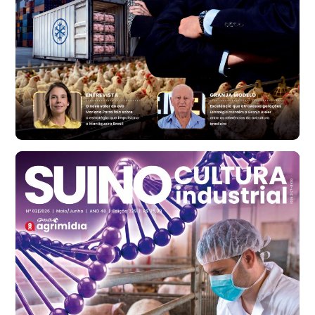
Ovo Branco - Regional
Bastos (SP)
R$ 134,40
cx
Ovo Vermelho - Regional
Bastos (SP)
R$ 146,71
cx
Frango - Indicador
SP
R$ 7,13
kg
Frango - Indicador
SP
R$ 7,15
kg
Trigo Atacado - Regional