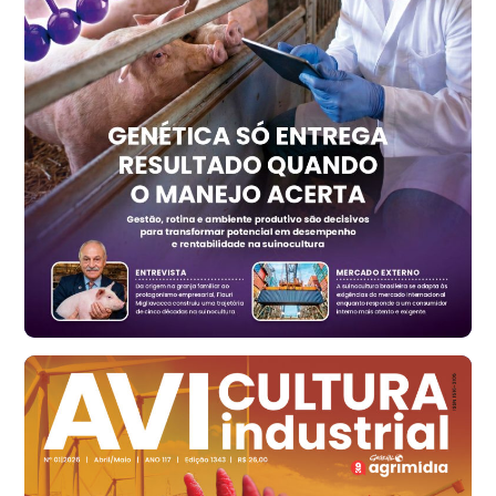
PR
R$ 1.417,12
t
Trigo Atacado - Regional
RS
R$ 1.325,22
t
Ovo Vermelho - Regional
Vermelho
R$ 168,86
cx
Ovo Branco - Regional
Santa Maria do Jetibá (ES)
R$ 139,62
cx
Ovo Branco - Regional
Recife (PE)