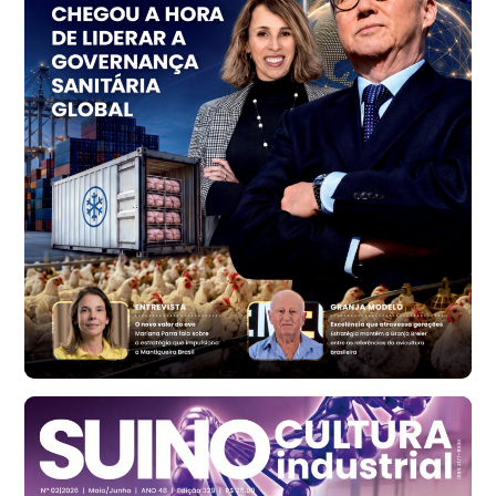
cx
Ovo Vermelho - Regional
Vermelho
R$ 159,31
cx
Ovo Branco - Regional
Bastos (SP)
R$ 134,40
cx
Ovo Vermelho - Regional
Bastos (SP)
R$ 147,87
cx
Frango - Indicador
SP
R$ 7,13
kg