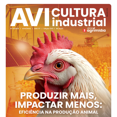
R$ 139,43
cx
Ovo Branco - Regional
Recife (PE)
R$ 149,79
cx
Ovo Vermelho - Regional
Recife (PE)
R$ 158,77
cx