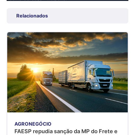
Grande São Paulo (SP)
R$ 7,53
Relacionados
kg
Suíno - Estadual
SP
R$ 5,08
kg
Suíno - Estadual
MG
R$ 5,05
kg
Suíno - Estadual
PR
R$ 4,53
kg
Suíno - Estadual
AGRONEGÓCIO
SC
FAESP repudia sanção da MP do Frete e