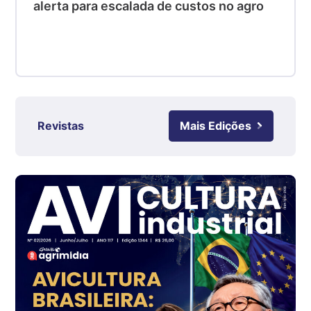
alerta para escalada de custos no agro
R$ 4,48
kg
Suíno - Estadual
RS
R$ 4,63
kg
Ovo Branco - Regional
Revistas
Mais Edições
Grande São Paulo (SP)
R$ 142,87
cx
Ovo Branco - Regional
Branco
R$ 145,34
cx
Ovo Vermelho - Regional
Grande São Paulo (SP)
R$ 155,59