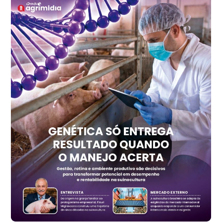
Frango - Indicador
SP
R$ 7,15
kg
Trigo Atacado - Regional
PR
R$ 1.414,20
t
Trigo Atacado - Regional
RS
R$ 1.314,40
t
Ovo Vermelho - Regional
Vermelho
R$ 171,15
cx
Ovo Branco - Regional
Santa Maria do Jetibá (ES)