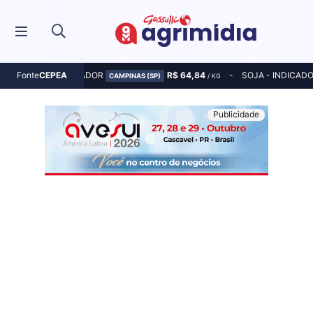
MILHO - INDICADOR
R$ 64,84
SOJA - INDICAD
Fonte
CEPEA
CAMPINAS (SP)
/ KG