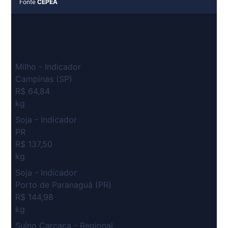
Fonte
CEPEA
Milho - Indicador
Campinas (SP)
R$ 64,84
kg
Soja - Indicador
PR
R$ 137,50
kg
Soja - Indicador
Porto de Paranaguá (PR)
R$ 144,98
kg
Suíno Carcaça - Regional