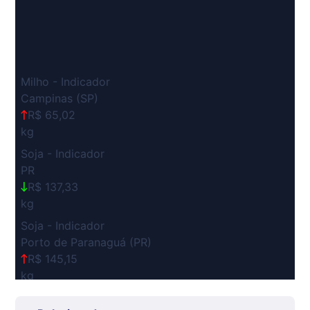
Milho - Indicador
Campinas (SP)
R$ 65,02
kg
Soja - Indicador
PR
R$ 137,33
kg
Soja - Indicador
Porto de Paranaguá (PR)
R$ 145,15
kg
Suíno Carcaça - Regional