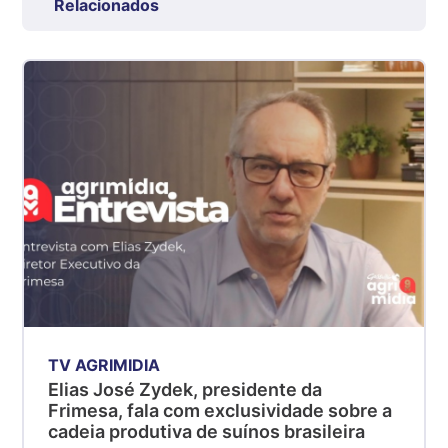
Relacionados
Grande São Paulo (SP)
R$ 7,53
kg
Suíno - Estadual
SP
R$ 5,06
kg
Suíno - Estadual
MG
R$ 5,04
kg
Suíno - Estadual
PR
R$ 4,51
TV AGRIMIDIA
kg
Elias José Zydek, presidente da
Suíno - Estadual
Frimesa, fala com exclusividade sobre a
SC
cadeia produtiva de suínos brasileira
R$ 4,48