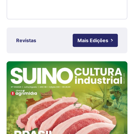
kg
Suíno - Estadual
RS
R$ 4,61
kg
Revistas
Mais Edições
Ovo Branco - Regional
Grande São Paulo (SP)
R$ 142,87
cx
Ovo Branco - Regional
Branco
R$ 145,34
cx
Ovo Vermelho - Regional
Grande São Paulo (SP)
R$ 155,59
cx