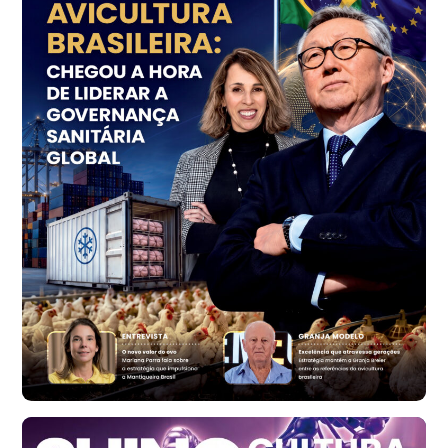
SP
R$ 7,18
kg
Trigo Atacado - Regional
PR
R$ 1.414,46
t
Trigo Atacado - Regional
RS
R$ 1.314,61
t
Ovo Vermelho - Regional
Vermelho
R$ 171,61
cx
Ovo Branco - Regional
Santa Maria do Jetibá (ES)