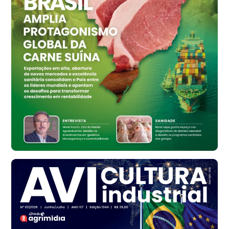
Ovo Vermelho - Regional
Vermelho
R$ 159,31
cx
Ovo Branco - Regional
Bastos (SP)
R$ 134,42
cx
Ovo Vermelho - Regional
Bastos (SP)
R$ 148,56
cx
Frango - Indicador
SP
R$ 7,16
kg
Frango - Indicador