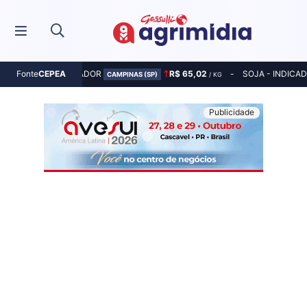
MILHO - INDICADOR
R$ 65,02
SOJA - INDICA
Fonte
CEPEA
CAMPINAS (SP)
/ KG