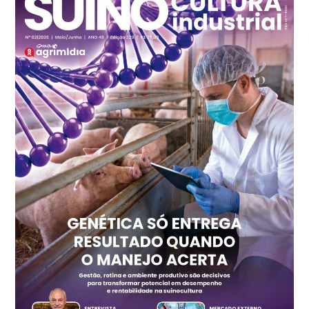
R$ 140,74
cx
Ovo Branco - Regional
Recife (PE)
R$ 147,74
cx
Ovo Vermelho - Regional
Recife (PE)
R$ 157,72
cx