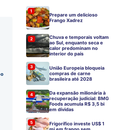
1
Prepare um delicioso
Frango Xadrez
Chuva e temporais voltam
2
ao Sul, enquanto seca e
calor predominam no
interior do país
3
União Europeia bloqueia
compras de carne
eo
brasileira até 2028
Da expansão milionária à
4
recuperação judicial: BMG
Foods acumula R$ 3,5 bi
em dívidas
5
Frigorífico investe US$ 1
mi em frango sem