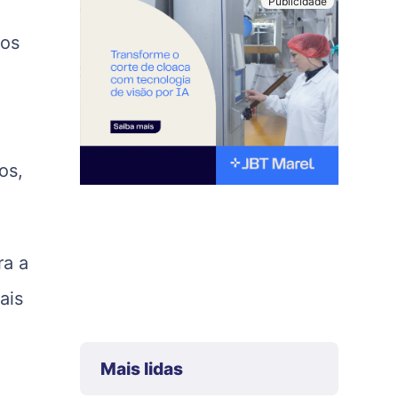
tos
os,
ra a
ais
Mais lidas