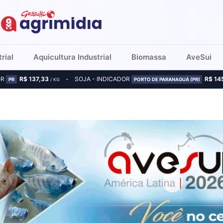
rial
Aquicultura Industrial
Biomassa
AveSui
OR
R$ 137,33
SOJA - INDICADOR
R$ 14
PR
/ KG
PORTO DE PARANAGUÁ (PR)