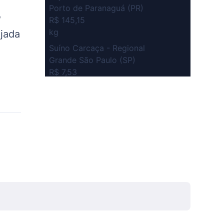
Porto de Paranaguá (PR)
,
R$ 145,15
kg
ejada
Suíno Carcaça - Regional
Grande São Paulo (SP)
R$ 7,53
kg
Suíno - Estadual
SP
R$ 5,06
kg
Suíno - Estadual
MG
R$ 5,04
kg
Suíno - Estadual
PR