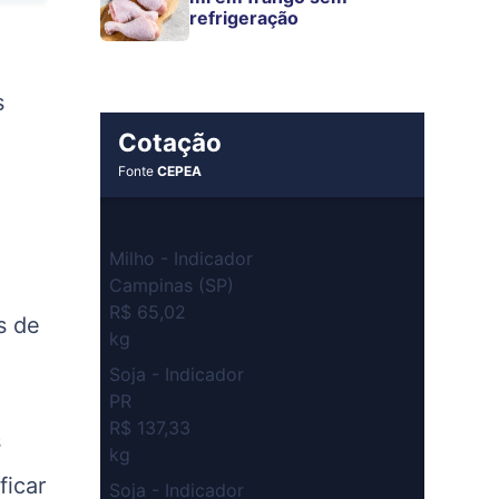
refrigeração
s
Cotação
Fonte
CEPEA
Milho - Indicador
Campinas (SP)
R$ 65,02
s de
kg
Soja - Indicador
PR
R$ 137,33
s
kg
ficar
Soja - Indicador