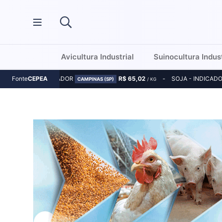
Avicultura Industrial
Suinocultura Indust
MILHO - INDICADOR
R$ 65,02
SOJA - INDICAD
Fonte
CEPEA
CAMPINAS (SP)
/ KG