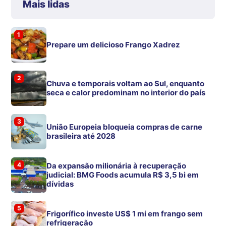
Mais lidas
1
Prepare um delicioso Frango Xadrez
2
Chuva e temporais voltam ao Sul, enquanto
seca e calor predominam no interior do país
3
União Europeia bloqueia compras de carne
brasileira até 2028
4
Da expansão milionária à recuperação
judicial: BMG Foods acumula R$ 3,5 bi em
dívidas
5
Frigorífico investe US$ 1 mi em frango sem
refrigeração