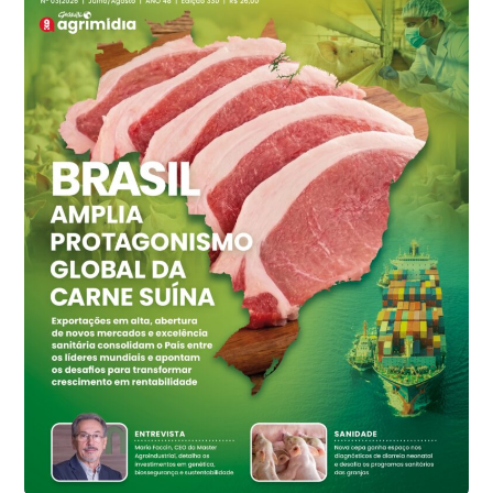
cx
Ovo Vermelho - Regional
Grande São Paulo (SP)
R$ 155,59
cx
Ovo Vermelho - Regional
Vermelho
R$ 159,31
cx
Ovo Branco - Regional
Bastos (SP)
R$ 134,42
cx
Ovo Vermelho - Regional
Bastos (SP)
R$ 148,56
cx