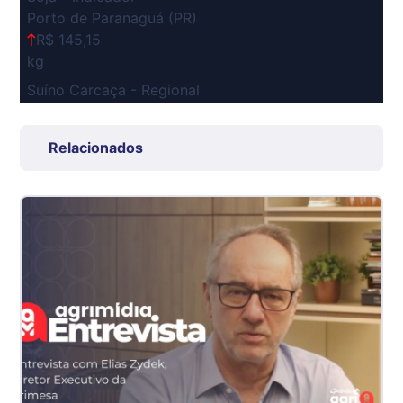
Porto de Paranaguá (PR)
R$ 145,15
kg
Suíno Carcaça - Regional
Grande São Paulo (SP)
R$ 7,53
Relacionados
kg
Suíno - Estadual
SP
R$ 5,06
kg
Suíno - Estadual
MG
R$ 5,04
kg
Suíno - Estadual
PR