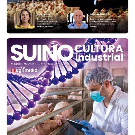
R$ 171,61
cx
Ovo Branco - Regional
Santa Maria do Jetibá (ES)
R$ 140,74
cx
Ovo Branco - Regional
Recife (PE)
R$ 147,74
cx
Ovo Vermelho - Regional
Recife (PE)
R$ 157,72
cx