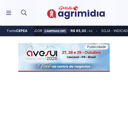
MILHO - INDICADOR
R$ 65,02
SOJA - INDICA
Fonte
CEPEA
CAMPINAS (SP)
/ KG