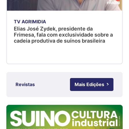
R$ 4,51
kg
Suíno - Estadual
TV AGRIMIDIA
SC
Elias José Zydek, presidente da
R$ 4,48
Frimesa, fala com exclusividade sobre a
kg
cadeia produtiva de suínos brasileira
Suíno - Estadual
RS
R$ 4,61
kg
Ovo Branco - Regional
Revistas
Mais Edições
Grande São Paulo (SP)
R$ 142,87
cx
Ovo Branco - Regional
Branco
R$ 145,34