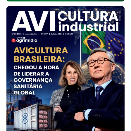
Frango - Indicador
SP
R$ 7,16
kg
Frango - Indicador
SP
R$ 7,18
kg
Trigo Atacado - Regional
PR
R$ 1.414,46
t
Trigo Atacado - Regional
RS
R$ 1.314,61
t
Ovo Vermelho - Regional
Vermelho