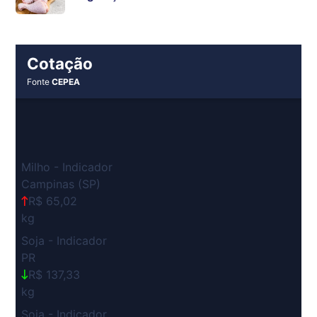
Cotação
Fonte
CEPEA
Milho - Indicador
Campinas (SP)
R$ 65,02
kg
Soja - Indicador
PR
R$ 137,33
kg
Soja - Indicador