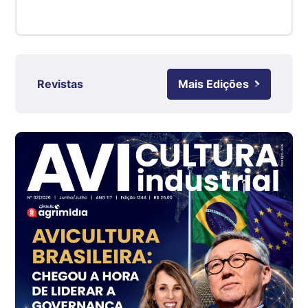
Suíno - Estadual
RS
R$ 4,63
kg
Ovo Branco - Regional
Revistas
Mais Edições
Grande São Paulo (SP)
R$ 142,87
cx
Ovo Branco - Regional
Branco
R$ 145,34
cx
Ovo Vermelho - Regional
Grande São Paulo (SP)
R$ 155,59
cx
Ovo Vermelho - Regional
Vermelho