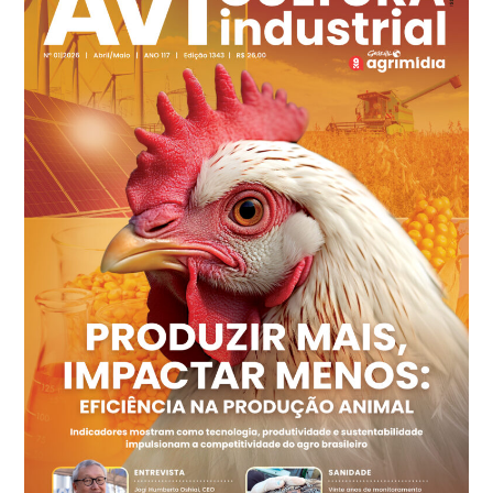
Ovo Branco - Regional
Recife (PE)
R$ 149,79
cx
Ovo Vermelho - Regional
Recife (PE)
R$ 158,77
cx