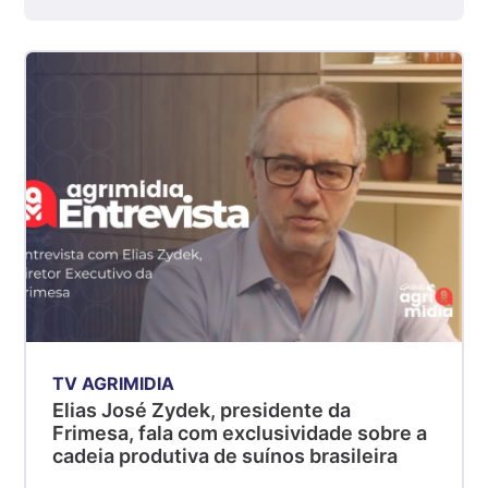
kg
Suíno - Estadual
SP
R$ 5,08
kg
Suíno - Estadual
MG
R$ 5,05
kg
Suíno - Estadual
PR
R$ 4,53
kg
Suíno - Estadual
TV AGRIMIDIA
SC
Elias José Zydek, presidente da
R$ 4,48
Frimesa, fala com exclusividade sobre a
cadeia produtiva de suínos brasileira
kg