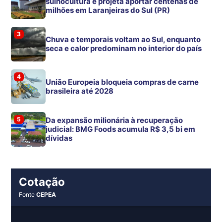
suinocultura e projeta aportar centenas de
milhões em Laranjeiras do Sul (PR)
3
Chuva e temporais voltam ao Sul, enquanto
seca e calor predominam no interior do país
4
União Europeia bloqueia compras de carne
brasileira até 2028
5
Da expansão milionária à recuperação
judicial: BMG Foods acumula R$ 3,5 bi em
dívidas
Cotação
Fonte
CEPEA