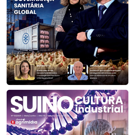
R$ 159,31
cx
Ovo Branco - Regional
Bastos (SP)
R$ 134,40
cx
Ovo Vermelho - Regional
Bastos (SP)
R$ 147,87
cx
Frango - Indicador
SP
R$ 7,13
kg
Frango - Indicador
SP
R$ 7,15