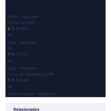
Milho - Indicador
Campinas (SP)
R$ 64,84
kg
Soja - Indicador
PR
R$ 137,50
kg
Soja - Indicador
Porto de Paranaguá (PR)
R$ 144,98
kg
Suíno Carcaça - Regional
Grande São Paulo (SP)
R$ 7,53
Relacionados