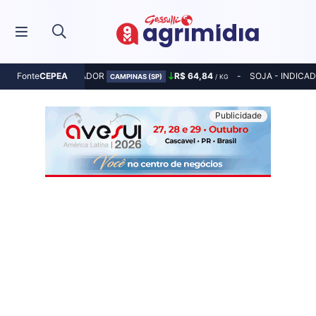
MILHO - INDICADOR
R$ 64,84
SOJA - INDICA
Fonte
CEPEA
CAMPINAS (SP)
/ KG