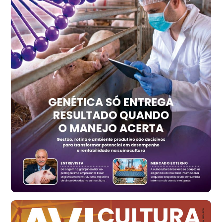
kg
Trigo Atacado - Regional
PR
R$ 1.414,20
t
Trigo Atacado - Regional
RS
R$ 1.314,40
t
Ovo Vermelho - Regional
Vermelho
R$ 171,15
cx
Ovo Branco - Regional
Santa Maria do Jetibá (ES)
R$ 139,43
cx