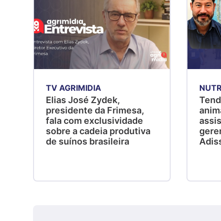
TV AGRIMIDIA
NUTR
Elias José Zydek,
Tend
presidente da Frimesa,
anim
fala com exclusividade
assis
sobre a cadeia produtiva
gere
de suínos brasileira
Adis