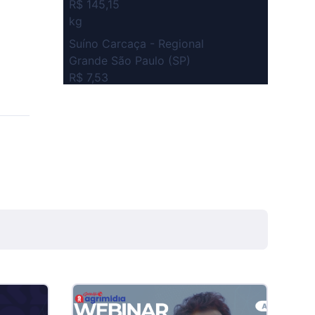
R$ 145,15
kg
Suíno Carcaça - Regional
Grande São Paulo (SP)
R$ 7,53
kg
Suíno - Estadual
SP
R$ 5,06
kg
Suíno - Estadual
MG
R$ 5,04
kg
Suíno - Estadual
PR
R$ 4,51
kg