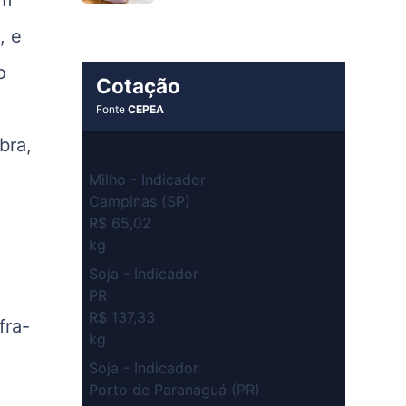
, e
o
Cotação
Fonte
CEPEA
bra,
Milho - Indicador
Campinas (SP)
R$ 65,02
kg
Soja - Indicador
PR
R$ 137,33
fra-
kg
Soja - Indicador
Porto de Paranaguá (PR)