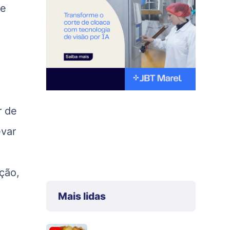
ue
r de
evar
ção,
Mais lidas