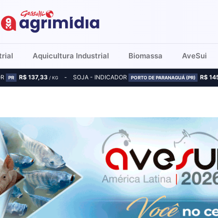
rial
Aquicultura Industrial
Biomassa
AveSui
OR
R$ 137,33
SOJA - INDICADOR
R$ 14
PR
/ KG
PORTO DE PARANAGUÁ (PR)