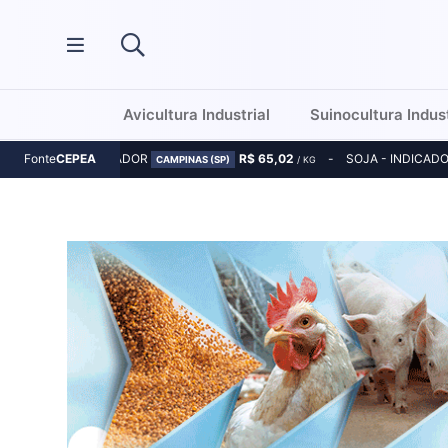
Avicultura Industrial
Suinocultura Indust
MILHO - INDICADOR
R$ 65,02
SOJA - INDICAD
Fonte
CEPEA
CAMPINAS (SP)
/ KG