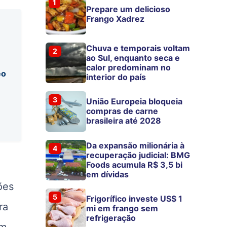
1
Prepare um delicioso
Frango Xadrez
Chuva e temporais voltam
2
ao Sul, enquanto seca e
calor predominam no
eo
interior do país
3
União Europeia bloqueia
compras de carne
brasileira até 2028
Da expansão milionária à
4
recuperação judicial: BMG
Foods acumula R$ 3,5 bi
em dívidas
ões
5
Frigorífico investe US$ 1
ra
mi em frango sem
refrigeração
am