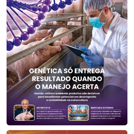
cx
Ovo Vermelho - Regional
Recife (PE)
R$ 157,72
cx