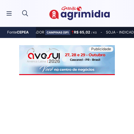
MILHO - INDICADOR
R$ 65,02
SOJA - INDICA
Fonte
CEPEA
CAMPINAS (SP)
/ KG