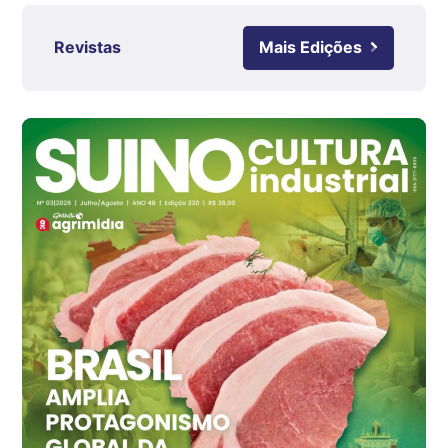
kg
Ovo Branco - Regional
Revistas
Mais Edições
Grande São Paulo (SP)
R$ 142,87
cx
Ovo Branco - Regional
Branco
R$ 145,34
cx
Ovo Vermelho - Regional
Grande São Paulo (SP)
R$ 155,59
cx
Ovo Vermelho - Regional
Vermelho
R$ 159,31
cx