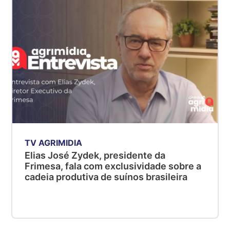
R$ 5,06
kg
Suíno - Estadual
MG
R$ 5,04
kg
Suíno - Estadual
PR
R$ 4,51
kg
TV AGRIMIDIA
Suíno - Estadual
Elias José Zydek, presidente da
SC
Frimesa, fala com exclusividade sobre a
R$ 4,48
cadeia produtiva de suínos brasileira
kg
Suíno - Estadual
RS
R$ 4,61