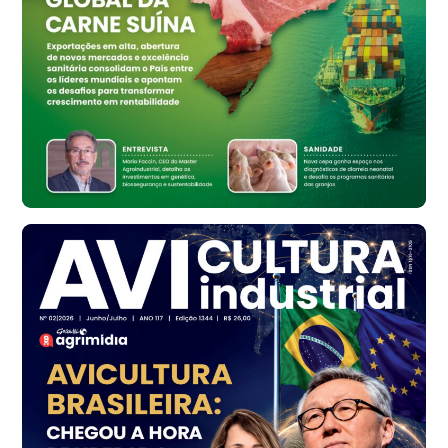
Ovo Branco - Regional
Bastos (SP)
R$ 134,42
cx
Ovo Vermelho - Regional
Bastos (SP)
R$ 148,56
cx
Frango - Indicador
SP
R$ 7,16
kg
Frango - Indicador
SP
R$ 7,18
kg
Trigo Atacado - Regional