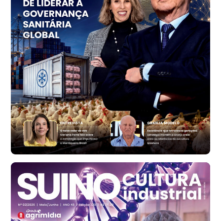
PR
R$ 1.414,46
t
Trigo Atacado - Regional
RS
R$ 1.314,61
t
Ovo Vermelho - Regional
Vermelho
R$ 171,61
cx
Ovo Branco - Regional
Santa Maria do Jetibá (ES)
R$ 140,74
cx
Ovo Branco - Regional
Recife (PE)
R$ 147,74