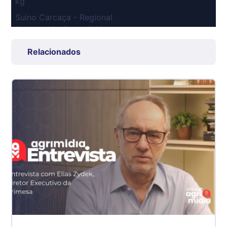
kg
Suíno Carcaça - Regional
Grande São Paulo (SP)
R$ 7,53
Relacionados
kg
Suíno - Estadual
SP
R$ 5,06
kg
Suíno - Estadual
MG
R$ 5,04
kg
Suíno - Estadual
PR
R$ 4,51
kg