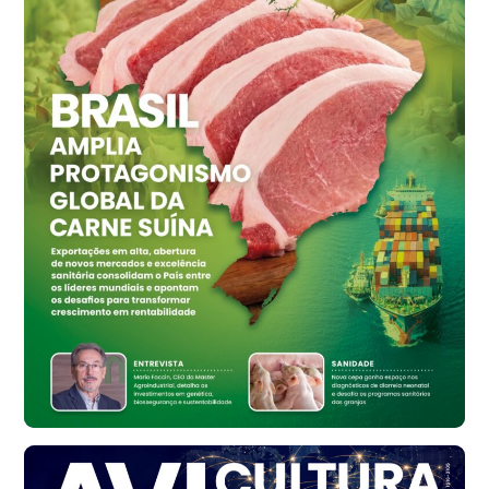
R$ 155,59
cx
Ovo Vermelho - Regional
Vermelho
R$ 159,31
cx
Ovo Branco - Regional
Bastos (SP)
R$ 134,42
cx
Ovo Vermelho - Regional
Bastos (SP)
R$ 148,56
cx
Frango - Indicador
SP
R$ 7,16