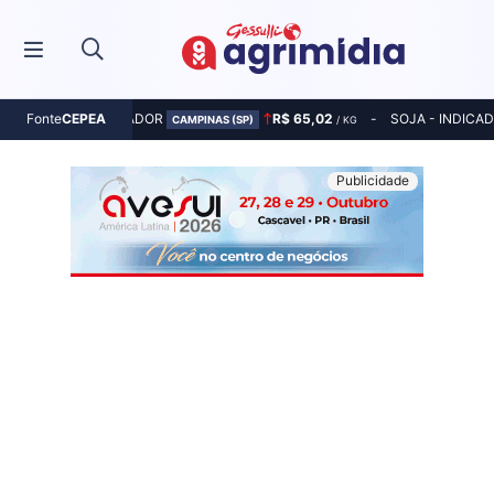
MILHO - INDICADOR
R$ 65,02
SOJA - INDICA
Fonte
CEPEA
CAMPINAS (SP)
/ KG