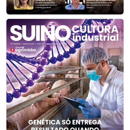
Ovo Branco - Regional
Santa Maria do Jetibá (ES)
R$ 140,74
cx
Ovo Branco - Regional
Recife (PE)
R$ 147,74
cx
Ovo Vermelho - Regional
Recife (PE)
R$ 157,72
cx