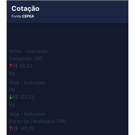
Cotação
Fonte
CEPEA
Milho - Indicador
Campinas (SP)
R$ 65,02
kg
Soja - Indicador
PR
R$ 137,33
kg
Soja - Indicador
Porto de Paranaguá (PR)
R$ 145,15