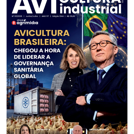
kg
Frango - Indicador
SP
R$ 7,18
kg
Trigo Atacado - Regional
PR
R$ 1.414,46
t
Trigo Atacado - Regional
RS
R$ 1.314,61
t
Ovo Vermelho - Regional
Vermelho
R$ 171,61
cx