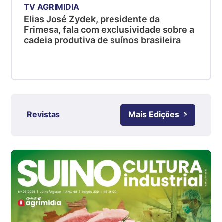
Suíno - Estadual
TV AGRIMIDIA
SC
Elias José Zydek, presidente da
R$ 4,48
Frimesa, fala com exclusividade sobre a
kg
cadeia produtiva de suínos brasileira
Suíno - Estadual
RS
R$ 4,61
kg
Ovo Branco - Regional
Revistas
Mais Edições
Grande São Paulo (SP)
R$ 142,87
cx
Ovo Branco - Regional
Branco
R$ 145,34
cx
Ovo Vermelho - Regional
Grande São Paulo (SP)