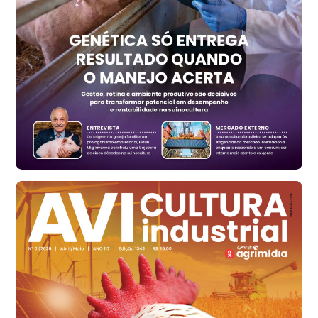
Trigo Atacado - Regional
RS
R$ 1.314,40
t
Ovo Vermelho - Regional
Vermelho
R$ 171,15
cx
Ovo Branco - Regional
Santa Maria do Jetibá (ES)
R$ 139,43
cx
Ovo Branco - Regional
Recife (PE)
R$ 149,79
cx
Ovo Vermelho - Regional
Recife (PE)