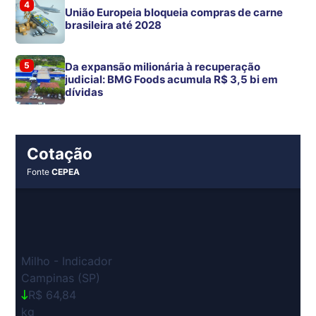
4
União Europeia bloqueia compras de carne
brasileira até 2028
5
Da expansão milionária à recuperação
judicial: BMG Foods acumula R$ 3,5 bi em
dívidas
Cotação
Fonte
CEPEA
Milho - Indicador
Campinas (SP)
R$ 64,84
kg