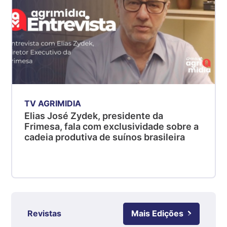
MG
R$ 5,05
kg
Suíno - Estadual
PR
R$ 4,53
kg
Suíno - Estadual
TV AGRIMIDIA
SC
Elias José Zydek, presidente da
Frimesa, fala com exclusividade sobre a
R$ 4,48
cadeia produtiva de suínos brasileira
kg
Suíno - Estadual
RS
R$ 4,63
kg
Ovo Branco - Regional
Revistas
Mais Edições
Grande São Paulo (SP)