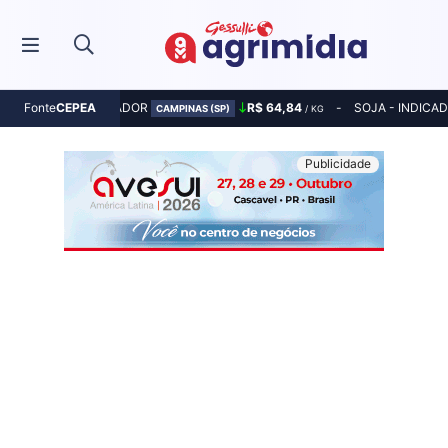
MILHO - INDICADOR
R$ 64,84
SOJA - INDICA
Fonte
CEPEA
CAMPINAS (SP)
/ KG