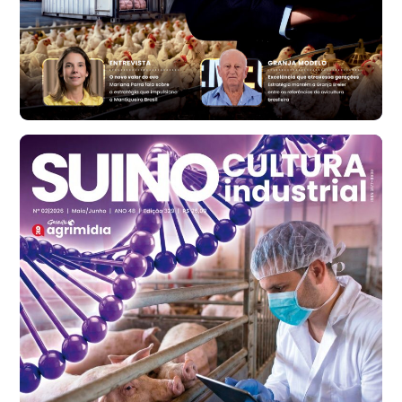
cx
Ovo Vermelho - Regional
Bastos (SP)
R$ 147,87
cx
Frango - Indicador
SP
R$ 7,13
kg
Frango - Indicador
SP
R$ 7,15
kg
Trigo Atacado - Regional
PR
R$ 1.414,20
t