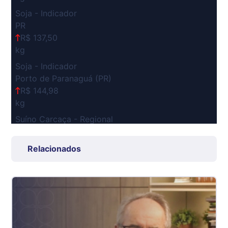
Soja - Indicador
PR
R$ 137,50
kg
Soja - Indicador
Porto de Paranaguá (PR)
R$ 144,98
kg
Suíno Carcaça - Regional
Grande São Paulo (SP)
R$ 7,53
Relacionados
kg
Suíno - Estadual
SP
R$ 5,08
kg
Suíno - Estadual