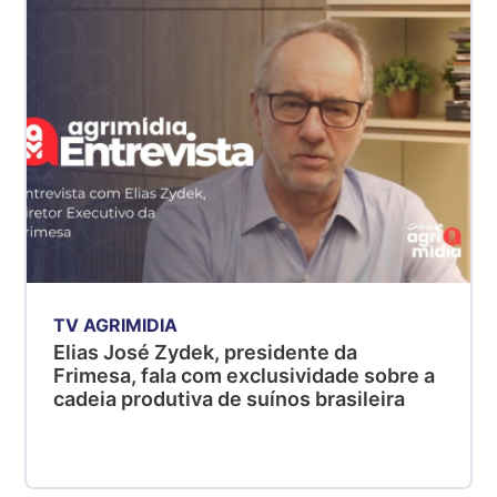
R$ 5,06
kg
Suíno - Estadual
MG
R$ 5,04
kg
Suíno - Estadual
PR
R$ 4,51
kg
Suíno - Estadual
TV AGRIMIDIA
SC
Elias José Zydek, presidente da
R$ 4,48
Frimesa, fala com exclusividade sobre a
kg
cadeia produtiva de suínos brasileira
Suíno - Estadual
RS
R$ 4,61