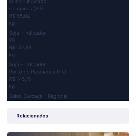
Milho - Indicador
Campinas (SP)
R$ 65,02
kg
Soja - Indicador
PR
R$ 137,33
kg
Soja - Indicador
Porto de Paranaguá (PR)
R$ 145,15
kg
Suíno Carcaça - Regional
Grande São Paulo (SP)
R$ 7,53
Relacionados
kg
Suíno - Estadual
SP