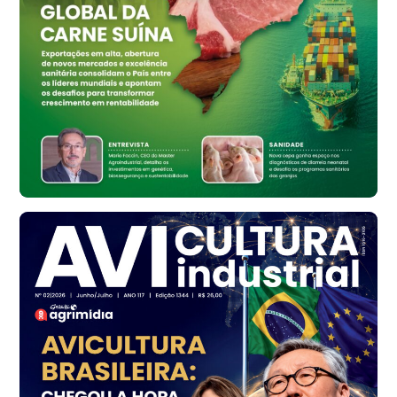
Ovo Branco - Regional
Bastos (SP)
R$ 134,42
cx
Ovo Vermelho - Regional
Bastos (SP)
R$ 148,56
cx
Frango - Indicador
SP
R$ 7,16
kg
Frango - Indicador
SP
R$ 7,18
kg
Trigo Atacado - Regional