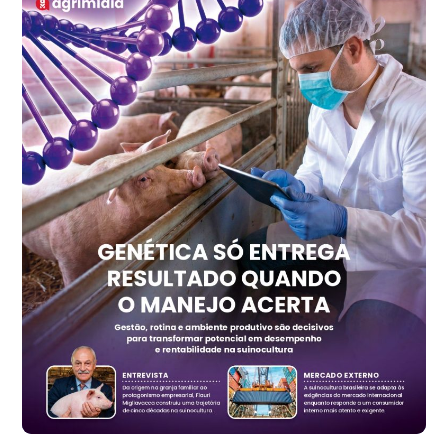
cx
Ovo Vermelho - Regional
Recife (PE)
R$ 157,72
cx