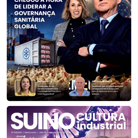
PR
R$ 1.414,46
t
Trigo Atacado - Regional
RS
R$ 1.314,61
t
Ovo Vermelho - Regional
Vermelho
R$ 171,61
cx
Ovo Branco - Regional
Santa Maria do Jetibá (ES)
R$ 140,74
cx
Ovo Branco - Regional
Recife (PE)
R$ 147,74