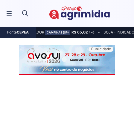
MILHO - INDICADOR
R$ 65,02
SOJA - INDICAD
Fonte
CEPEA
CAMPINAS (SP)
/ KG