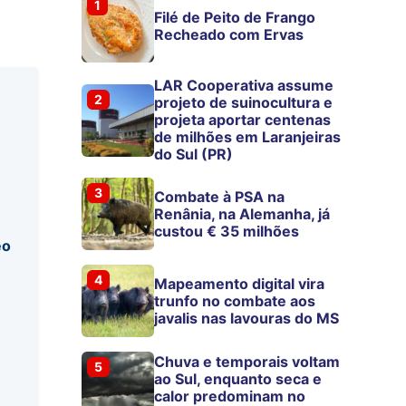
1
Filé de Peito de Frango
Recheado com Ervas
LAR Cooperativa assume
2
projeto de suinocultura e
projeta aportar centenas
de milhões em Laranjeiras
do Sul (PR)
3
Combate à PSA na
Renânia, na Alemanha, já
custou € 35 milhões
eo
4
Mapeamento digital vira
trunfo no combate aos
javalis nas lavouras do MS
Chuva e temporais voltam
5
ao Sul, enquanto seca e
calor predominam no