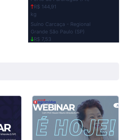
R$ 144,91
kg
Suíno Carcaça - Regional
Grande São Paulo (SP)
R$ 7,53
kg
Suíno - Estadual
SP
R$ 5,08
kg
Suíno - Estadual
MG
R$ 5,07
kg
Suíno - Estadual
PR
R$ 4,53