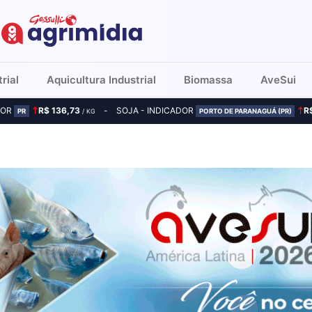
rial
Aquicultura Industrial
Biomassa
AveSui
DOR
R$ 136,73
SOJA - INDICADOR
R
PR
/ KG
PORTO DE PARANAGUÁ (PR)