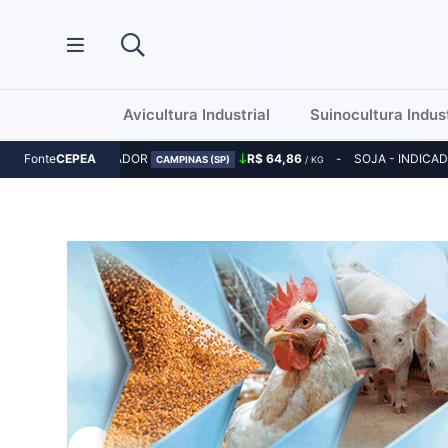
Avicultura Industrial
Suinocultura Indust
MILHO - INDICADOR
R$ 64,86
SOJA - INDICA
Fonte
CEPEA
CAMPINAS (SP)
/ KG