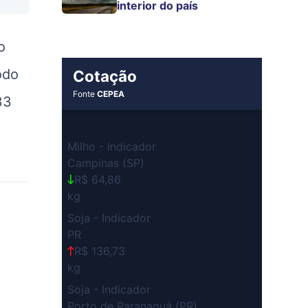
interior do país
o
odo
Cotação
Fonte
CEPEA
33
Milho - Indicador
Campinas (SP)
R$ 64,86
kg
Soja - Indicador
PR
R$ 136,73
kg
Soja - Indicador
Porto de Paranaguá (PR)