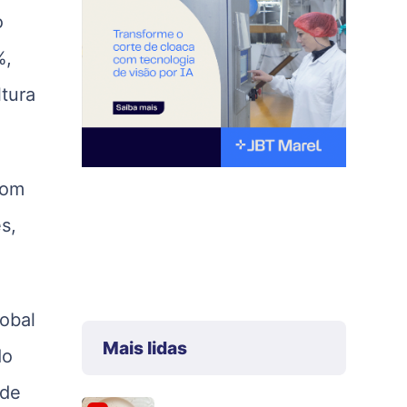
o
%,
ltura
com
s,
obal
Mais lidas
do
 de