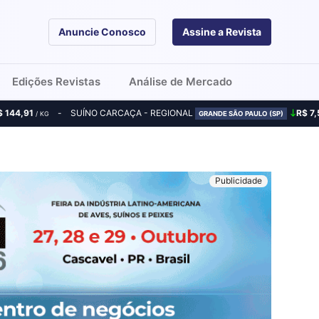
Anuncie Conosco
Assine a Revista
Edições Revistas
Análise de Mercado
$ 144,91
SUÍNO CARCAÇA - REGIONAL
R$ 7,
/ KG
GRANDE SÃO PAULO (SP)