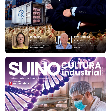
cx
Ovo Branco - Regional
Bastos (SP)
R$ 134,40
cx
Ovo Vermelho - Regional
Bastos (SP)
R$ 147,87
cx
Frango - Indicador
SP
R$ 7,13
kg
Frango - Indicador
SP
R$ 7,15
kg