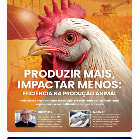
R$ 149,79
cx
Ovo Vermelho - Regional
Recife (PE)
R$ 158,77
cx