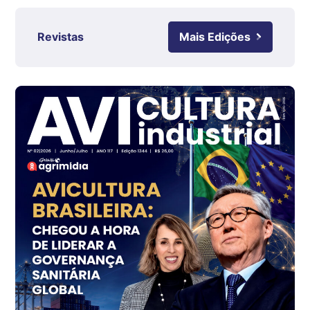
R$ 4,63
kg
Revistas
Mais Edições
Ovo Branco - Regional
Grande São Paulo (SP)
R$ 142,87
cx
Ovo Branco - Regional
Branco
R$ 145,34
cx
Ovo Vermelho - Regional
Grande São Paulo (SP)
R$ 155,59
cx
Ovo Vermelho - Regional
Vermelho
R$ 159,31