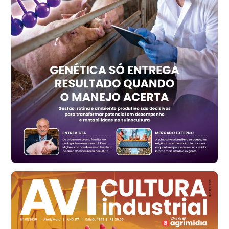
Trigo Atacado - Regional
PR
R$ 1.414,20
t
Trigo Atacado - Regional
RS
R$ 1.314,40
t
Ovo Vermelho - Regional
Vermelho
R$ 171,15
cx
Ovo Branco - Regional
Santa Maria do Jetibá (ES)
R$ 139,43
cx
Ovo Branco - Regional
Recife (PE)