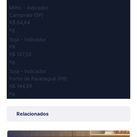
Milho - Indicador
Campinas (SP)
R$ 64,84
kg
Soja - Indicador
PR
R$ 137,50
kg
Soja - Indicador
Porto de Paranaguá (PR)
R$ 144,98
kg
Suíno Carcaça - Regional
Grande São Paulo (SP)
Relacionados
R$ 7,53
kg
Suíno - Estadual