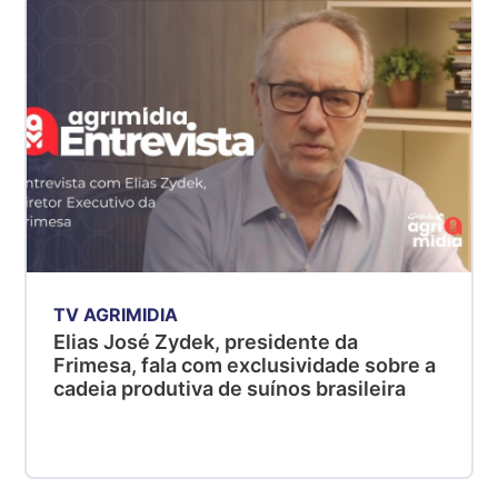
SP
R$ 5,08
kg
Suíno - Estadual
MG
R$ 5,05
kg
Suíno - Estadual
PR
R$ 4,53
kg
TV AGRIMIDIA
Suíno - Estadual
Elias José Zydek, presidente da
Frimesa, fala com exclusividade sobre a
SC
cadeia produtiva de suínos brasileira
R$ 4,48
kg
Suíno - Estadual
RS