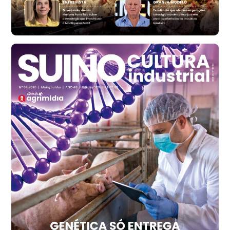
cx
Ovo Branco - Regional
Santa Maria do Jetibá (ES)
R$ 140,74
cx
Ovo Branco - Regional
Recife (PE)
R$ 147,74
cx
Ovo Vermelho - Regional
Recife (PE)
R$ 157,72
cx