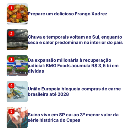
1
Prepare um delicioso Frango Xadrez
2
Chuva e temporais voltam ao Sul, enquanto
seca e calor predominam no interior do país
3
Da expansão milionária à recuperação
judicial: BMG Foods acumula R$ 3,5 bi em
dívidas
4
União Europeia bloqueia compras de carne
brasileira até 2028
5
Suíno vivo em SP cai ao 3º menor valor da
série histórica do Cepea