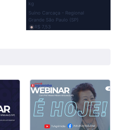
kg
Suíno Carcaça - Regional
Grande São Paulo (SP)
R$ 7,53
kg
Suíno - Estadual
SP
R$ 5,08
kg
Suíno - Estadual
MG
R$ 5,05
kg
Suíno - Estadual
PR
R$ 4,53
kg