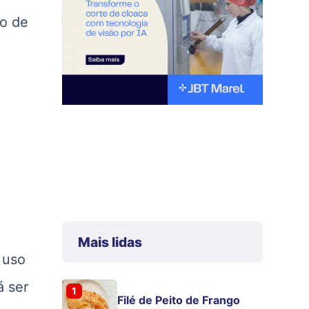
io de
a
Mais lidas
 uso
á ser
1
Filé de Peito de Frango