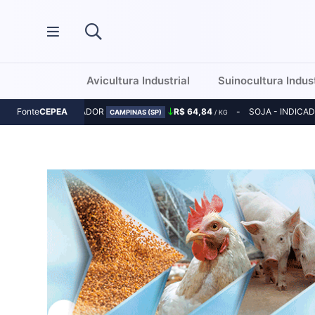
Avicultura Industrial
Suinocultura Indust
MILHO - INDICADOR
R$ 64,84
SOJA - INDICA
Fonte
CEPEA
CAMPINAS (SP)
/ KG