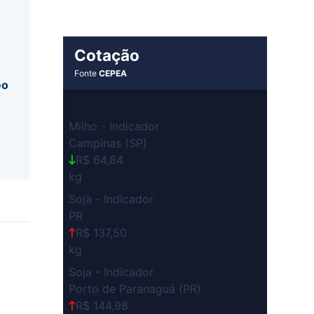
Cotação
Fonte
CEPEA
eo
Milho - Indicador
Campinas (SP)
R$ 64,84
kg
Soja - Indicador
PR
R$ 137,50
kg
Soja - Indicador
Porto de Paranaguá (PR)
R$ 144,98