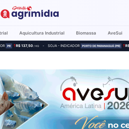
rial
Aquicultura Industrial
Biomassa
AveSui
DOR
R$ 137,50
SOJA - INDICADOR
R
PR
/ KG
PORTO DE PARANAGUÁ (PR)