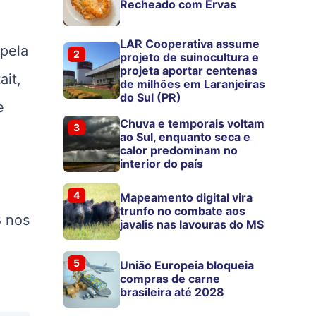
Recheado com Ervas
LAR Cooperativa assume
 pela
2
projeto de suinocultura e
projeta aportar centenas
ait,
de milhões em Laranjeiras
do Sul (PR)
e
Chuva e temporais voltam
3
ao Sul, enquanto seca e
calor predominam no
interior do país
4
Mapeamento digital vira
trunfo no combate aos
B nos
javalis nas lavouras do MS
5
União Europeia bloqueia
compras de carne
brasileira até 2028