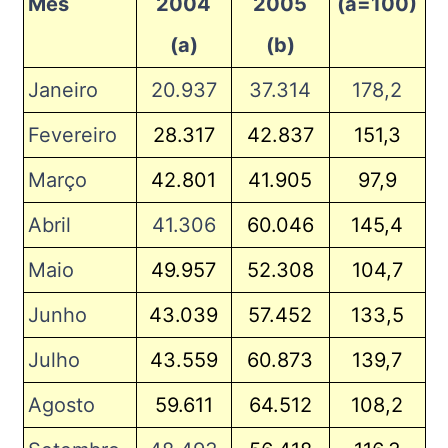
Mês
2004
2005
(a=100)
(a)
(b)
Janeiro
20.937
37.314
178,2
Fevereiro
28.317
42.837
151,3
Março
42.801
41.905
97,9
Abril
41.306
60.046
145,4
Maio
49.957
52.308
104,7
Junho
43.039
57.452
133,5
Julho
43.559
60.873
139,7
Agosto
59.611
64.512
108,2