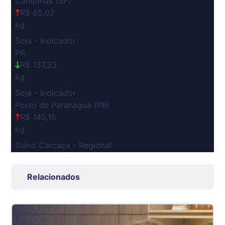
Campinas (SP)
R$ 65,02
kg
Soja - Indicador
PR
R$ 137,33
kg
Soja - Indicador
Porto de Paranaguá (PR)
R$ 145,15
kg
Suíno Carcaça - Regional
Grande São Paulo (SP)
R$ 7,53
Relacionados
kg
Suíno - Estadual
SP
R$ 5,06