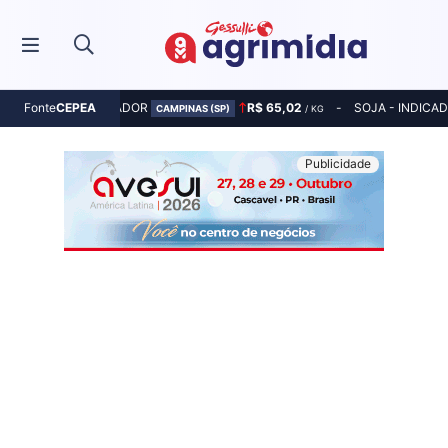
MILHO - INDICADOR
R$ 65,02
SOJA - INDICA
Fonte
CEPEA
CAMPINAS (SP)
/ KG