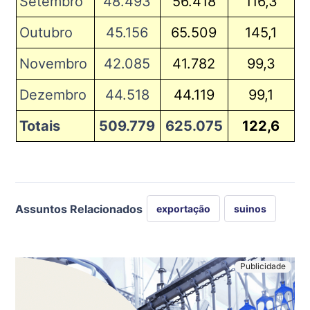
Setembro
48.493
56.418
116,3
Outubro
45.156
65.509
145,1
Novembro
42.085
41.782
99,3
Dezembro
44.518
44.119
99,1
Totais
509.779
625.075
122,6
Assuntos Relacionados
exportação
suinos