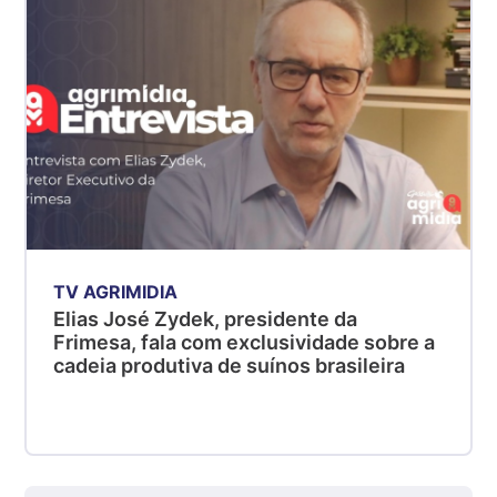
kg
Suíno - Estadual
MG
R$ 5,04
kg
Suíno - Estadual
PR
R$ 4,51
kg
Suíno - Estadual
TV AGRIMIDIA
SC
Elias José Zydek, presidente da
R$ 4,48
Frimesa, fala com exclusividade sobre a
cadeia produtiva de suínos brasileira
kg
Suíno - Estadual
RS
R$ 4,61
kg