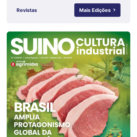
Ovo Branco - Regional
Revistas
Mais Edições
Grande São Paulo (SP)
R$ 142,87
cx
Ovo Branco - Regional
Branco
R$ 145,34
cx
Ovo Vermelho - Regional
Grande São Paulo (SP)
R$ 155,59
cx
Ovo Vermelho - Regional
Vermelho
R$ 159,31
cx
Ovo Branco - Regional