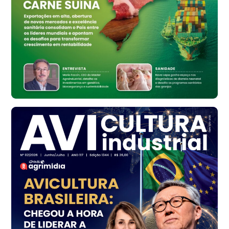
Bastos (SP)
R$ 134,42
cx
Ovo Vermelho - Regional
Bastos (SP)
R$ 148,56
cx
Frango - Indicador
SP
R$ 7,16
kg
Frango - Indicador
SP
R$ 7,18
kg
Trigo Atacado - Regional
PR