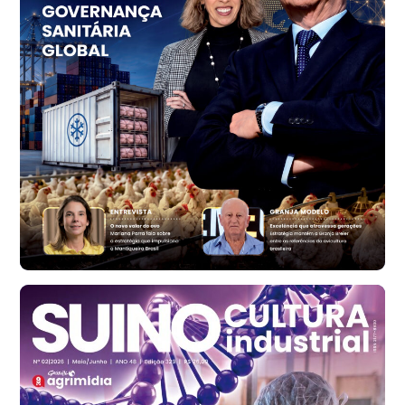
R$ 1.414,46
t
Trigo Atacado - Regional
RS
R$ 1.314,61
t
Ovo Vermelho - Regional
Vermelho
R$ 171,61
cx
Ovo Branco - Regional
Santa Maria do Jetibá (ES)
R$ 140,74
cx
Ovo Branco - Regional
Recife (PE)
R$ 147,74
cx