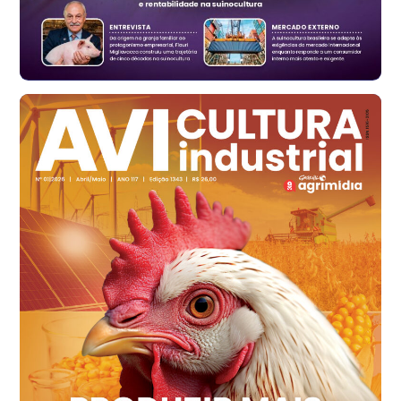
R$ 171,15
cx
Ovo Branco - Regional
Santa Maria do Jetibá (ES)
R$ 139,43
cx
Ovo Branco - Regional
Recife (PE)
R$ 149,79
cx
Ovo Vermelho - Regional
Recife (PE)
R$ 158,77
cx