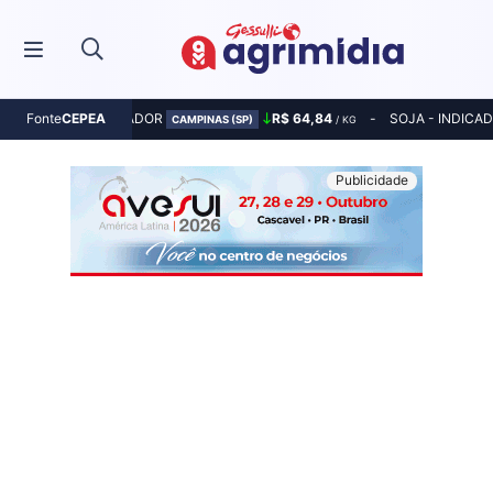
MILHO - INDICADOR
R$ 64,84
SOJA - INDICA
Fonte
CEPEA
CAMPINAS (SP)
/ KG