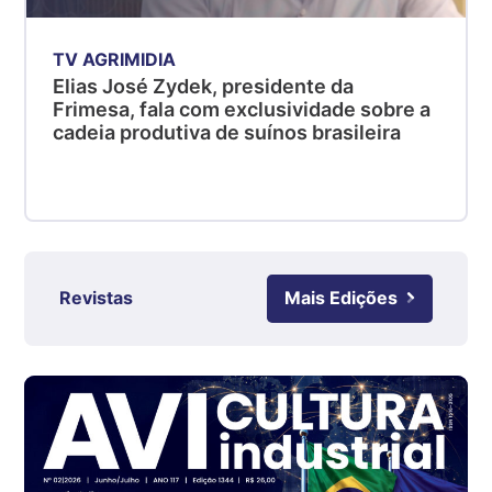
R$ 4,53
kg
TV AGRIMIDIA
Suíno - Estadual
Elias José Zydek, presidente da
SC
Frimesa, fala com exclusividade sobre a
R$ 4,48
cadeia produtiva de suínos brasileira
kg
Suíno - Estadual
RS
R$ 4,63
kg
Revistas
Mais Edições
Ovo Branco - Regional
Grande São Paulo (SP)
R$ 142,87
cx
Ovo Branco - Regional
Branco
R$ 145,34