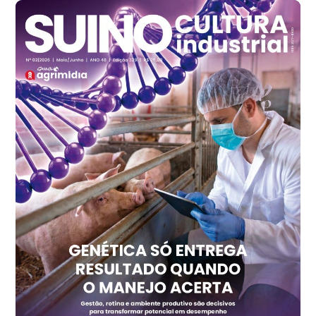
Frango - Indicador
SP
R$ 7,13
kg
Frango - Indicador
SP
R$ 7,15
kg
Trigo Atacado - Regional
PR
R$ 1.414,20
t
Trigo Atacado - Regional
RS
R$ 1.314,40
t
Ovo Vermelho - Regional
Vermelho