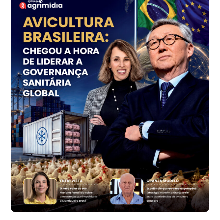
cx
Ovo Vermelho - Regional
Grande São Paulo (SP)
R$ 155,59
cx
Ovo Vermelho - Regional
Vermelho
R$ 159,31
cx
Ovo Branco - Regional
Bastos (SP)
R$ 134,40
cx
Ovo Vermelho - Regional
Bastos (SP)
R$ 147,87
cx