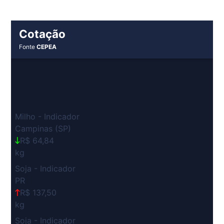
Cotação
Fonte
CEPEA
Milho - Indicador
Campinas (SP)
R$ 64,84
kg
Soja - Indicador
PR
R$ 137,50
kg
Soja - Indicador