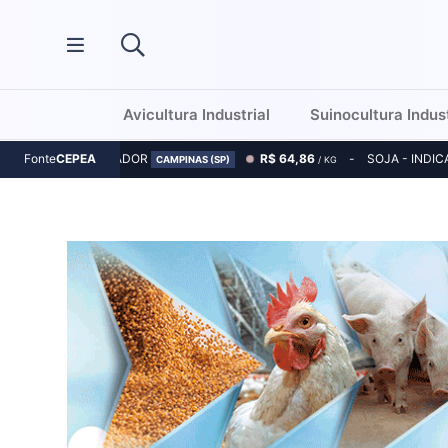
Avicultura Industrial
Suinocultura Indust
MILHO - INDICADOR
R$ 64,86
SOJA - INDI
Fonte
CEPEA
CAMPINAS (SP)
/ KG