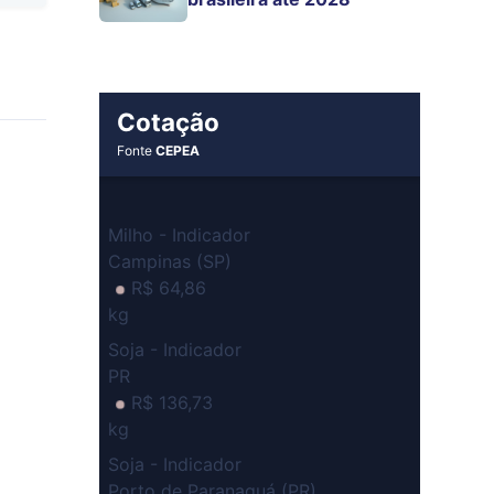
Cotação
Fonte
CEPEA
Milho - Indicador
Campinas (SP)
R$ 64,86
kg
Soja - Indicador
PR
R$ 136,73
kg
Soja - Indicador
Porto de Paranaguá (PR)