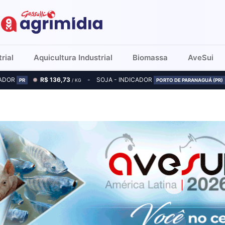
rial
Aquicultura Industrial
Biomassa
AveSui
CADOR
R$ 136,73
SOJA - INDICADOR
PR
/ KG
PORTO DE PARANAGUÁ (PR)