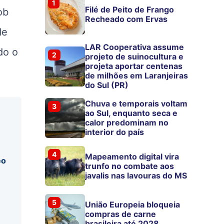
1
Filé de Peito de Frango
ob
Recheado com Ervas
de
LAR Cooperativa assume
do o
2
projeto de suinocultura e
projeta aportar centenas
de milhões em Laranjeiras
do Sul (PR)
Chuva e temporais voltam
3
ao Sul, enquanto seca e
calor predominam no
interior do país
4
Mapeamento digital vira
eo
trunfo no combate aos
javalis nas lavouras do MS
5
União Europeia bloqueia
compras de carne
brasileira até 2028