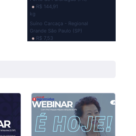
R$ 144,91
kg
Suíno Carcaça - Regional
Grande São Paulo (SP)
R$ 7,53
kg
Suíno - Estadual
SP
R$ 5,08
kg
Suíno - Estadual
MG
R$ 5,07
kg
Suíno - Estadual
PR
R$ 4,53