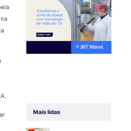
pela
 na
ca
o
EA.
Mais lidas
ar