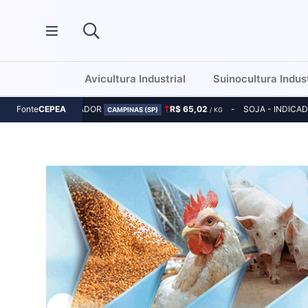
Avicultura Industrial
Suinocultura Indust
MILHO - INDICADOR
R$ 65,02
SOJA - INDICA
Fonte
CEPEA
CAMPINAS (SP)
/ KG