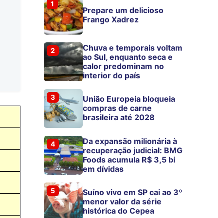
1
Prepare um delicioso
Frango Xadrez
Chuva e temporais voltam
2
ao Sul, enquanto seca e
calor predominam no
interior do país
3
União Europeia bloqueia
compras de carne
brasileira até 2028
Da expansão milionária à
4
recuperação judicial: BMG
Foods acumula R$ 3,5 bi
em dívidas
5
Suíno vivo em SP cai ao 3º
menor valor da série
histórica do Cepea