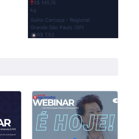
R$ 145,15
kg
Suíno Carcaça - Regional
Grande São Paulo (SP)
R$ 7,53
kg
Suíno - Estadual
SP
R$ 5,06
kg
Suíno - Estadual
MG
R$ 5,04
kg
Suíno - Estadual
PR
R$ 4,51
kg