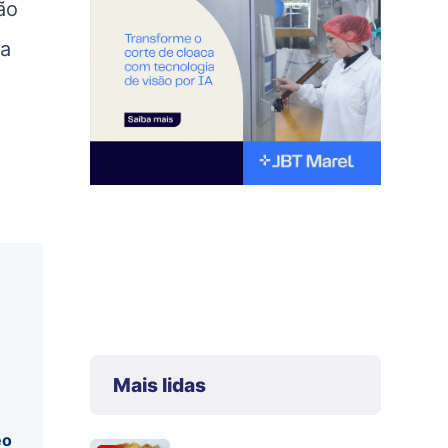
ão
ia
Mais lidas
eo