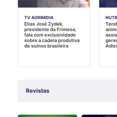
TV AGRIMIDIA
NUTR
Elias José Zydek,
Tend
presidente da Frimesa,
anim
fala com exclusividade
assis
sobre a cadeia produtiva
gere
de suínos brasileira
Adis
Revistas