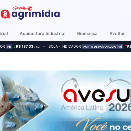
rial
Aquicultura Industrial
Biomassa
AveSui
DOR
R$ 137,33
SOJA - INDICADOR
R
PR
/ KG
PORTO DE PARANAGUÁ (PR)