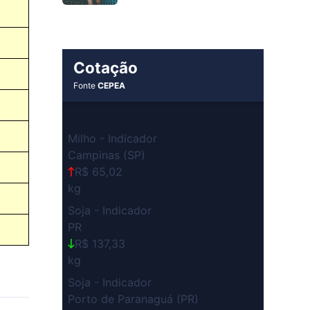
Cotação
Fonte
CEPEA
Milho - Indicador
Campinas (SP)
R$ 65,02
kg
Soja - Indicador
PR
R$ 137,33
kg
Soja - Indicador
Porto de Paranaguá (PR)