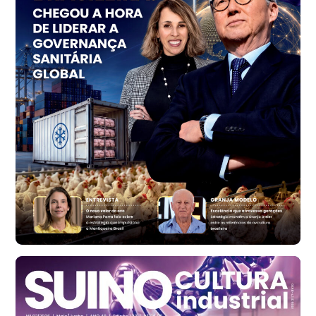
cx
Ovo Vermelho - Regional
Vermelho
R$ 156,33
cx
Ovo Branco - Regional
Bastos (SP)
R$ 134,40
cx
Ovo Vermelho - Regional
Bastos (SP)
R$ 146,71
cx
Frango - Indicador
SP
R$ 7,13
kg