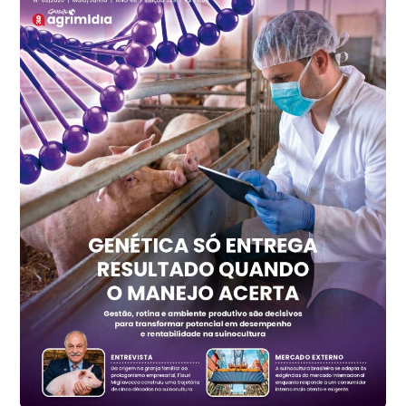
Frango - Indicador
SP
R$ 7,15
kg
Trigo Atacado - Regional
PR
R$ 1.417,12
t
Trigo Atacado - Regional
RS
R$ 1.325,22
t
Ovo Vermelho - Regional
Vermelho
R$ 168,86
cx
Ovo Branco - Regional