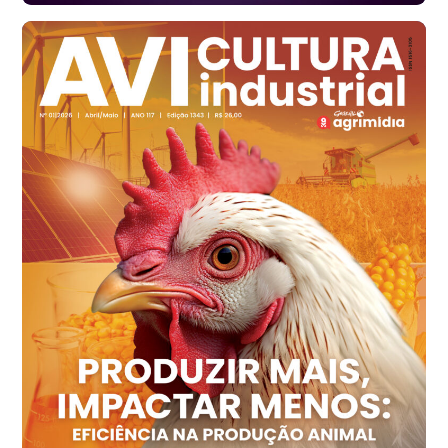
Santa Maria do Jetibá (ES)
R$ 139,62
cx
Ovo Branco - Regional
Recife (PE)
R$ 144,92
cx
Ovo Vermelho - Regional
Recife (PE)
R$ 154,89
cx