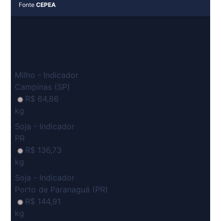
Fonte
CEPEA
Milho - Indicador
Campinas (SP)
R$ 64,86
kg
Soja - Indicador
PR
R$ 136,73
kg
Soja - Indicador
Porto de Paranaguá (PR)
R$ 144,91
kg