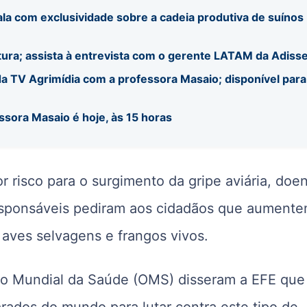
ala com exclusividade sobre a cadeia produtiva de suínos
tura; assista à entrevista com o gerente LATAM da Adiss
a TV Agrimídia com a professora Masaio; disponível para
ssora Masaio é hoje, às 15 horas
 risco para o surgimento da gripe aviária, doe
esponsáveis pediram aos cidadãos que aumente
 aves selvagens e frangos vivos.
ão Mundial da Saúde (OMS) disseram a EFE que
rados do mundo para lutar contra este tipo de