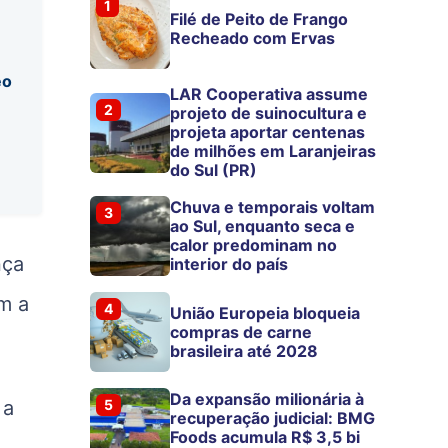
1
Filé de Peito de Frango
Recheado com Ervas
eo
LAR Cooperativa assume
2
projeto de suinocultura e
projeta aportar centenas
de milhões em Laranjeiras
do Sul (PR)
Chuva e temporais voltam
3
ao Sul, enquanto seca e
calor predominam no
nça
interior do país
m a
4
União Europeia bloqueia
compras de carne
brasileira até 2028
Da expansão milionária à
 a
5
recuperação judicial: BMG
Foods acumula R$ 3,5 bi