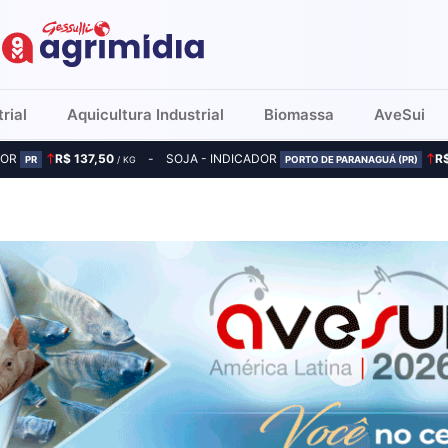
rial
Aquicultura Industrial
Biomassa
AveSui
DOR
R$ 137,50
SOJA - INDICADOR
R
PR
/ KG
PORTO DE PARANAGUÁ (PR)