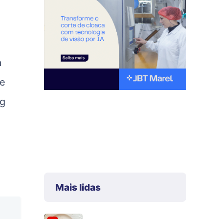
a
ue
ng
a
Mais lidas