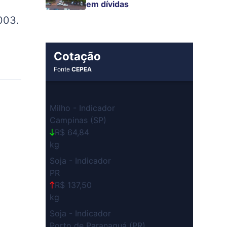
em dívidas
003.
Cotação
Fonte
CEPEA
Milho - Indicador
Campinas (SP)
R$ 64,84
kg
Soja - Indicador
PR
R$ 137,50
kg
Soja - Indicador
Porto de Paranaguá (PR)