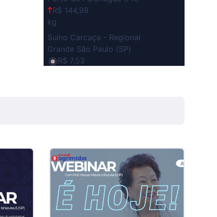
R$ 144,98
kg
Suíno Carcaça - Regional
Grande São Paulo (SP)
R$ 7,53
kg
Suíno - Estadual
SP
R$ 5,08
kg
Suíno - Estadual
MG
R$ 5,05
kg
Suíno - Estadual
PR
R$ 4,53