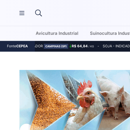
Avicultura Industrial
Suinocultura Indust
MILHO - INDICADOR
R$ 64,84
SOJA - INDICA
Fonte
CEPEA
CAMPINAS (SP)
/ KG