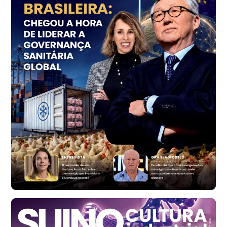
kg
Trigo Atacado - Regional
PR
R$ 1.414,46
t
Trigo Atacado - Regional
RS
R$ 1.314,61
t
Ovo Vermelho - Regional
Vermelho
R$ 171,61
cx
Ovo Branco - Regional
Santa Maria do Jetibá (ES)
R$ 140,74
cx