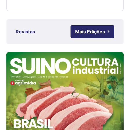
Suíno - Estadual
RS
R$ 4,61
kg
Revistas
Mais Edições
Ovo Branco - Regional
Grande São Paulo (SP)
R$ 142,87
cx
Ovo Branco - Regional
Branco
R$ 145,34
cx
Ovo Vermelho - Regional
Grande São Paulo (SP)
R$ 155,59
cx
Ovo Vermelho - Regional
Vermelho