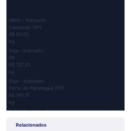
Milho - Indicador
Campinas (SP)
R$ 65,02
kg
Soja - Indicador
PR
R$ 137,33
kg
Soja - Indicador
Porto de Paranaguá (PR)
R$ 145,15
kg
Suíno Carcaça - Regional
Grande São Paulo (SP)
Relacionados
R$ 7,53