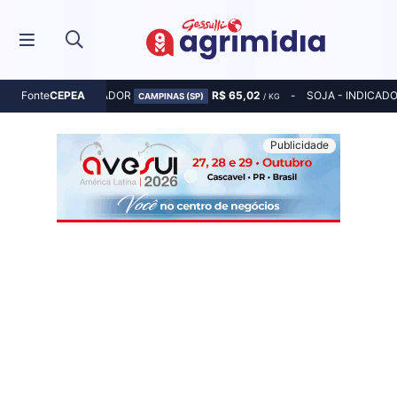
MILHO - INDICADOR
R$ 65,02
SOJA - INDICAD
Fonte
CEPEA
CAMPINAS (SP)
/ KG