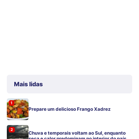
Mais lidas
1
Prepare um delicioso Frango Xadrez
2
Chuva e temporais voltam ao Sul, enquanto
seca e calor predominam no interior do país