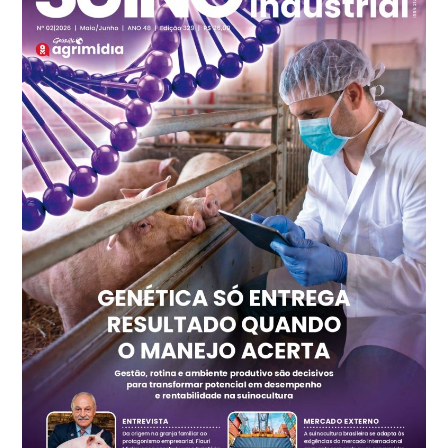
Ovo Branco - Regional
Recife (PE)
R$ 147,74
cx
Ovo Vermelho - Regional
Recife (PE)
R$ 157,72
cx