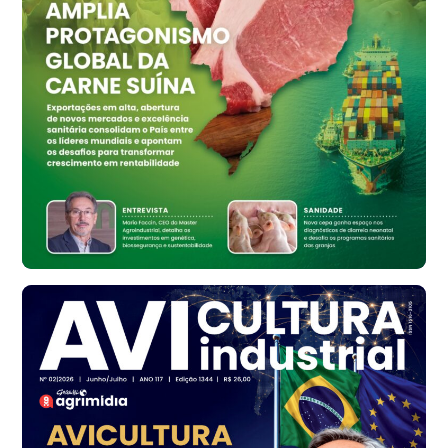
R$ 159,31
cx
Ovo Branco - Regional
Bastos (SP)
R$ 134,42
cx
Ovo Vermelho - Regional
Bastos (SP)
R$ 148,56
cx
Frango - Indicador
SP
R$ 7,16
kg
Frango - Indicador
SP
R$ 7,18