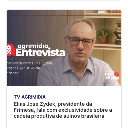
kg
Suíno - Estadual
SP
R$ 5,06
kg
Suíno - Estadual
MG
R$ 5,04
kg
Suíno - Estadual
PR
R$ 4,51
kg
TV AGRIMIDIA
Suíno - Estadual
Elias José Zydek, presidente da
SC
Frimesa, fala com exclusividade sobre a
R$ 4,48
cadeia produtiva de suínos brasileira
kg