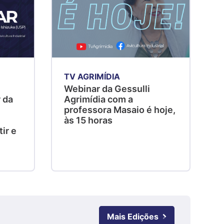
R$ 4,51
kg
Suíno - Estadual
SC
R$ 4,48
kg
TV AGRIMÍDIA
Suíno - Estadual
Webinar da Gessulli
A
RS
 da
Agrimídia com a
s
professora Masaio é hoje,
R$ 4,61
às 15 horas
d
kg
ir e
Ovo Branco - Regional
Grande São Paulo (SP)
R$ 142,87
cx
Ovo Branco - Regional
Branco
R$ 145,34
Mais Edições