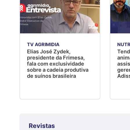
TV AGRIMIDIA
NUTR
Elias José Zydek,
Tend
presidente da Frimesa,
anim
fala com exclusividade
assis
sobre a cadeia produtiva
gere
de suínos brasileira
Adis
Revistas