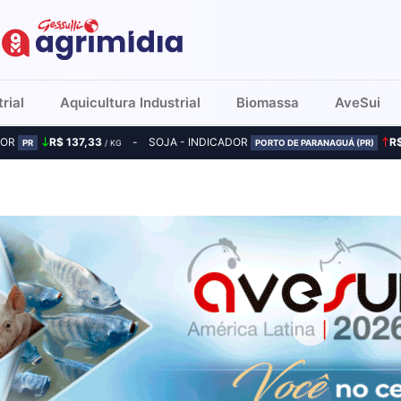
rial
Aquicultura Industrial
Biomassa
AveSui
DOR
R$ 137,33
SOJA - INDICADOR
R
PR
/ KG
PORTO DE PARANAGUÁ (PR)