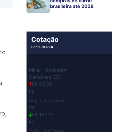
compras de carne
brasileira até 2028
Cotação
Fonte
CEPEA
to
Milho - Indicador
Campinas (SP)
a
R$ 65,02
kg
Soja - Indicador
PR
ro,
R$ 137,33
kg
Soja - Indicador