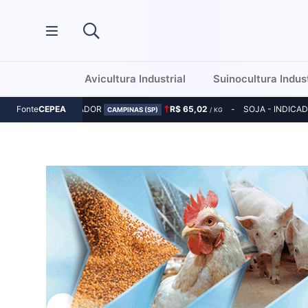
Avicultura Industrial
Suinocultura Indust
MILHO - INDICADOR
R$ 65,02
SOJA - INDICA
Fonte
CEPEA
CAMPINAS (SP)
/ KG