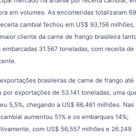
cipal mercado na análise por receita cambial, e
dora em volumes. As encomendas totalizaram 69
receita cambial fechou em US$ 93,156 milhões,
aior cliente da carne de frango brasileira tan
m embarcadas 31.567 toneladas, com receita d
cente.
exportações brasileiras de carne de frango até
u por exportações de 53.141 toneladas, uma qu
sceu 5,5%, chegando a US$ 66,461 milhões. Nas
ta cambial aumentou 51% e os embarques 14%;
ctivamente, com US$ 56,557 milhões e 26.249