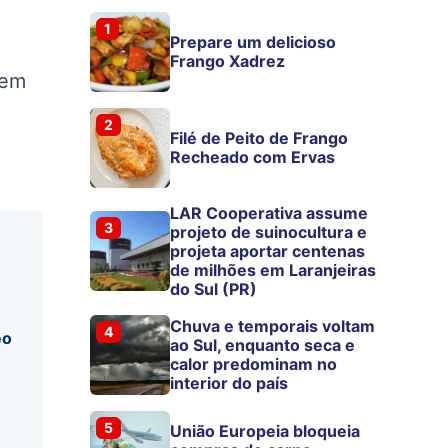
1
Prepare um delicioso
Frango Xadrez
 em
2
Filé de Peito de Frango
Recheado com Ervas
LAR Cooperativa assume
3
projeto de suinocultura e
projeta aportar centenas
de milhões em Laranjeiras
do Sul (PR)
Chuva e temporais voltam
4
eo
ao Sul, enquanto seca e
calor predominam no
interior do país
5
União Europeia bloqueia