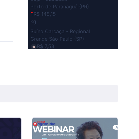
Porto de Paranaguá (PR)
R$ 145,15
kg
Suíno Carcaça - Regional
Grande São Paulo (SP)
R$ 7,53
kg
Suíno - Estadual
SP
R$ 5,06
kg
Suíno - Estadual
MG
R$ 5,04
kg
Suíno - Estadual
PR