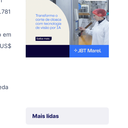
m
.781
to em
e US$
eda
Mais lidas