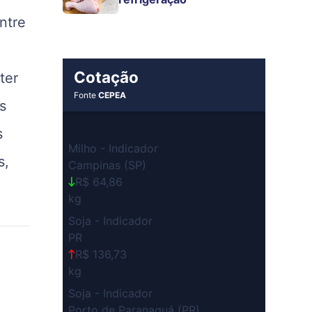
ntre
Cotação
ter
Fonte
CEPEA
s
s
Milho - Indicador
s,
Campinas (SP)
R$ 64,86
kg
Soja - Indicador
PR
R$ 136,73
kg
Soja - Indicador
Porto de Paranaguá (PR)