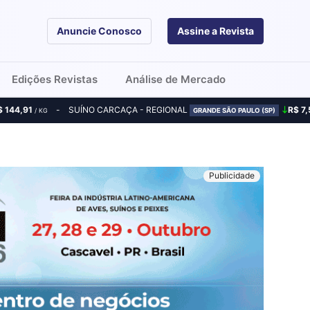
Anuncie Conosco
Assine a Revista
Edições Revistas
Análise de Mercado
$ 144,91
SUÍNO CARCAÇA - REGIONAL
R$ 7,
/ KG
GRANDE SÃO PAULO (SP)