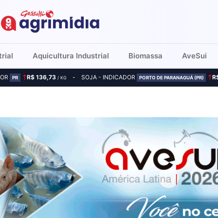
rial
Aquicultura Industrial
Biomassa
AveSui
DOR
R$ 136,73
SOJA - INDICADOR
R
PR
/ KG
PORTO DE PARANAGUÁ (PR)