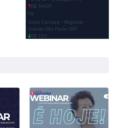
R$ 144,91
kg
Suíno Carcaça - Regional
Grande São Paulo (SP)
R$ 7,53
kg
Suíno - Estadual
SP
R$ 5,08
kg
Suíno - Estadual
MG
R$ 5,07
kg
Suíno - Estadual
PR
R$ 4,53