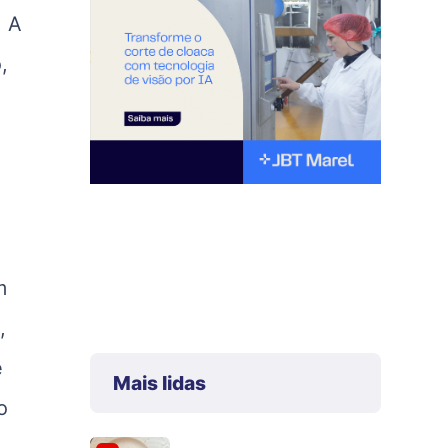
. A
,
m
,
e
Mais lidas
o