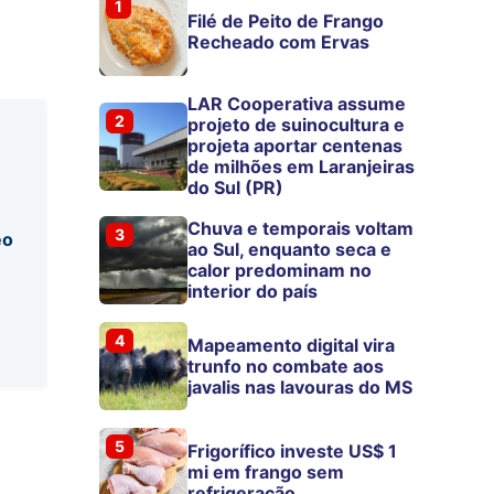
1
Filé de Peito de Frango
Recheado com Ervas
LAR Cooperativa assume
2
projeto de suinocultura e
projeta aportar centenas
de milhões em Laranjeiras
do Sul (PR)
Chuva e temporais voltam
3
eo
ao Sul, enquanto seca e
calor predominam no
interior do país
4
Mapeamento digital vira
trunfo no combate aos
javalis nas lavouras do MS
5
Frigorífico investe US$ 1
mi em frango sem
refrigeração