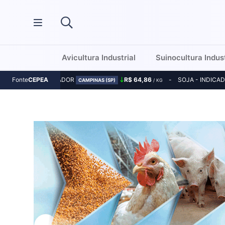
Avicultura Industrial
Suinocultura Indust
MILHO - INDICADOR
R$ 64,86
SOJA - INDICA
Fonte
CEPEA
CAMPINAS (SP)
/ KG