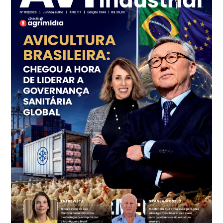
R$ 7,13
kg
Frango - Indicador
SP
R$ 7,15
kg
Trigo Atacado - Regional
PR
R$ 1.414,20
t
Trigo Atacado - Regional
RS
R$ 1.314,40
t
Ovo Vermelho - Regional
Vermelho
R$ 171,15