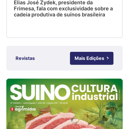
kg
Elias José Zydek, presidente da
Frimesa, fala com exclusividade sobre a
Suíno - Estadual
cadeia produtiva de suínos brasileira
SC
R$ 4,48
kg
Suíno - Estadual
RS
R$ 4,63
Revistas
Mais Edições
kg
Ovo Branco - Regional
Grande São Paulo (SP)
R$ 142,87
cx
Ovo Branco - Regional
Branco
R$ 145,34
cx