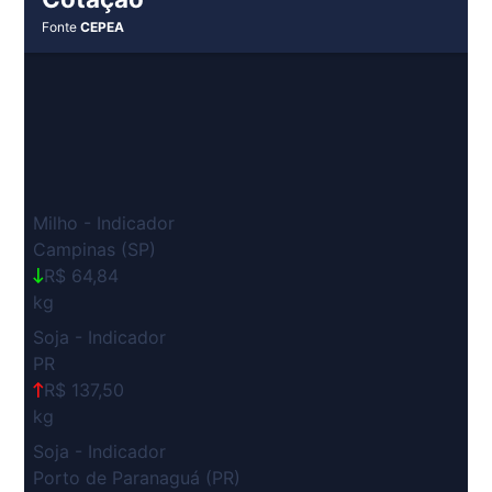
Fonte
CEPEA
Milho - Indicador
Campinas (SP)
R$ 64,84
kg
Soja - Indicador
PR
R$ 137,50
kg
Soja - Indicador
Porto de Paranaguá (PR)