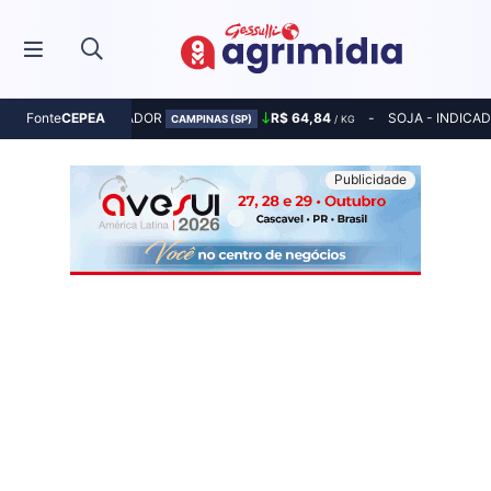
MILHO - INDICADOR
R$ 64,84
SOJA - INDICA
Fonte
CEPEA
CAMPINAS (SP)
/ KG