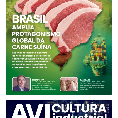
Ovo Vermelho - Regional
Grande São Paulo (SP)
R$ 155,59
cx
Ovo Vermelho - Regional
Vermelho
R$ 159,31
cx
Ovo Branco - Regional
Bastos (SP)
R$ 134,40
cx
Ovo Vermelho - Regional
Bastos (SP)
R$ 147,87
cx
Frango - Indicador
SP