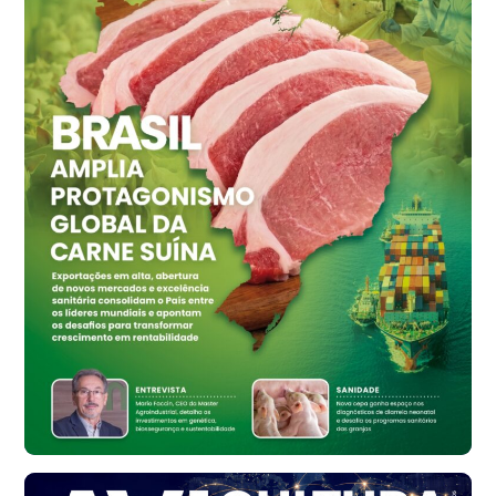
Ovo Vermelho - Regional
Grande São Paulo (SP)
R$ 155,59
cx
Ovo Vermelho - Regional
Vermelho
R$ 159,31
cx
Ovo Branco - Regional
Bastos (SP)
R$ 134,40
cx
Ovo Vermelho - Regional
Bastos (SP)
R$ 147,87
cx
Frango - Indicador