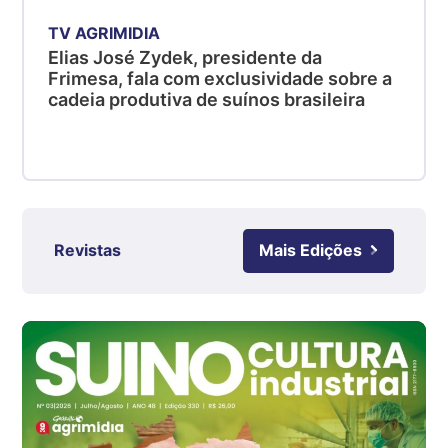
R$ 4,53
kg
TV AGRIMIDIA
Elias José Zydek, presidente da
Suíno - Estadual
Frimesa, fala com exclusividade sobre a
SC
cadeia produtiva de suínos brasileira
R$ 4,48
kg
Suíno - Estadual
RS
R$ 4,63
kg
Revistas
Mais Edições
Ovo Branco - Regional
Grande São Paulo (SP)
R$ 142,87
cx
Ovo Branco - Regional
Branco
R$ 145,34
cx