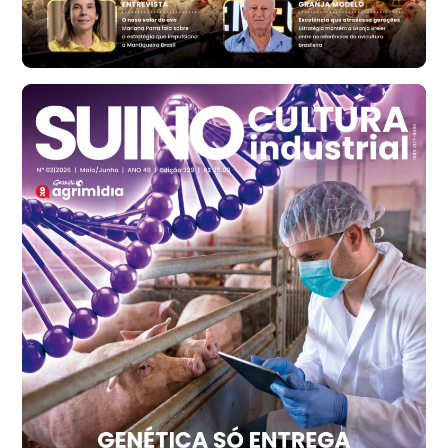
R$ 171,15
cx
Ovo Branco - Regional
Santa Maria do Jetibá (ES)
R$ 139,43
cx
Ovo Branco - Regional
Recife (PE)
R$ 149,79
cx
Ovo Vermelho - Regional
Recife (PE)
R$ 158,77
cx