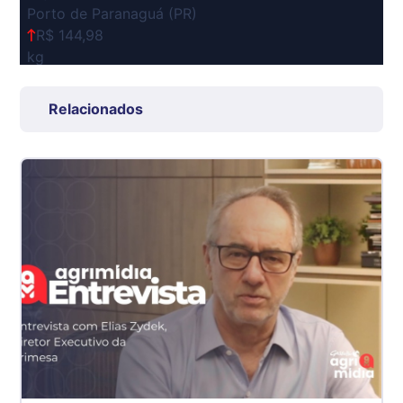
Porto de Paranaguá (PR)
R$ 144,98
kg
Suíno Carcaça - Regional
Grande São Paulo (SP)
Relacionados
R$ 7,53
kg
Suíno - Estadual
SP
R$ 5,08
kg
Suíno - Estadual
MG
R$ 5,05
kg
Suíno - Estadual
PR