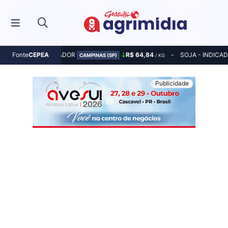
MILHO - INDICADOR
R$ 64,84
SOJA - INDICA
Fonte
CEPEA
CAMPINAS (SP)
/ KG