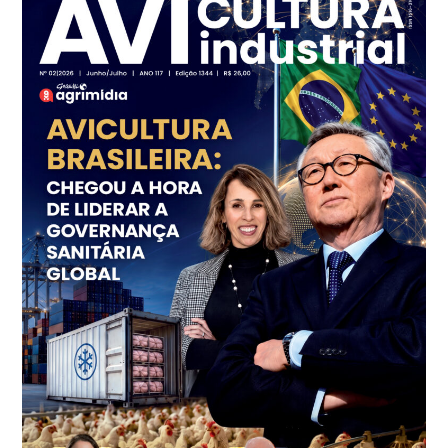
SP
R$ 7,13
kg
Frango - Indicador
SP
R$ 7,15
kg
Trigo Atacado - Regional
PR
R$ 1.414,20
t
Trigo Atacado - Regional
RS
R$ 1.314,40
t
Ovo Vermelho - Regional
Vermelho