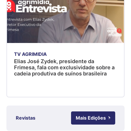
R$ 5,04
kg
Suíno - Estadual
PR
R$ 4,51
kg
Suíno - Estadual
TV AGRIMIDIA
SC
Elias José Zydek, presidente da
R$ 4,48
Frimesa, fala com exclusividade sobre a
kg
cadeia produtiva de suínos brasileira
Suíno - Estadual
RS
R$ 4,61
kg
Ovo Branco - Regional
Revistas
Mais Edições
Grande São Paulo (SP)
R$ 142,87