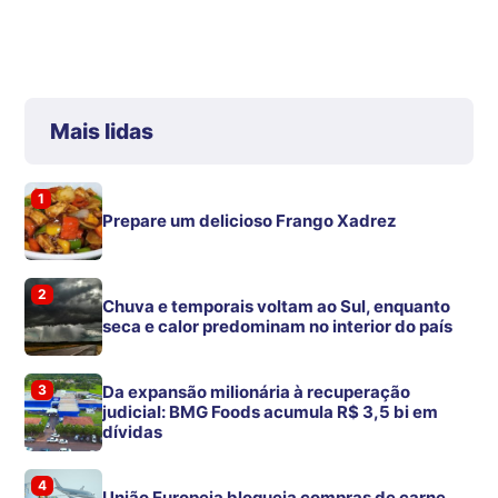
Mais lidas
1
Prepare um delicioso Frango Xadrez
2
Chuva e temporais voltam ao Sul, enquanto
seca e calor predominam no interior do país
3
Da expansão milionária à recuperação
judicial: BMG Foods acumula R$ 3,5 bi em
dívidas
4
União Europeia bloqueia compras de carne