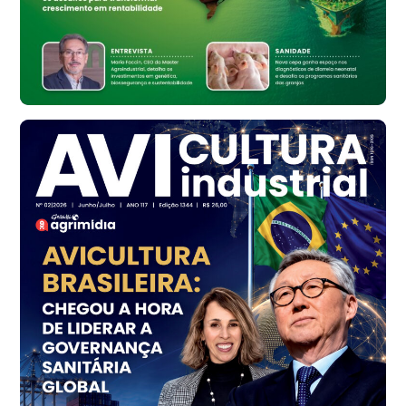
Ovo Vermelho - Regional
Bastos (SP)
R$ 148,56
cx
Frango - Indicador
SP
R$ 7,16
kg
Frango - Indicador
SP
R$ 7,18
kg
Trigo Atacado - Regional
PR
R$ 1.414,46
t
Trigo Atacado - Regional
RS