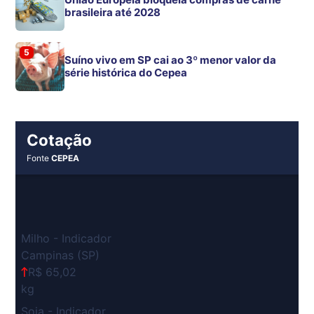
brasileira até 2028
5
Suíno vivo em SP cai ao 3º menor valor da
série histórica do Cepea
Cotação
Fonte
CEPEA
Milho - Indicador
Campinas (SP)
R$ 65,02
kg
Soja - Indicador