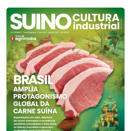
cx
Ovo Branco - Regional
Branco
R$ 145,34
cx
Ovo Vermelho - Regional
Grande São Paulo (SP)
R$ 155,59
cx
Ovo Vermelho - Regional
Vermelho
R$ 159,31
cx
Ovo Branco - Regional
Bastos (SP)
R$ 134,42
cx