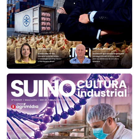
R$ 1.314,61
t
Ovo Vermelho - Regional
Vermelho
R$ 171,61
cx
Ovo Branco - Regional
Santa Maria do Jetibá (ES)
R$ 140,74
cx
Ovo Branco - Regional
Recife (PE)
R$ 147,74
cx
Ovo Vermelho - Regional
Recife (PE)
R$ 157,72