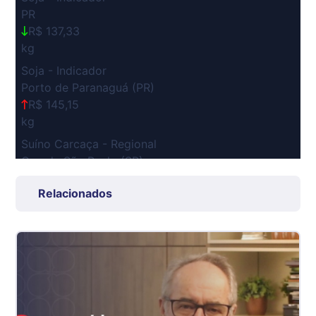
PR
R$ 137,33
kg
Soja - Indicador
Porto de Paranaguá (PR)
R$ 145,15
kg
Suíno Carcaça - Regional
Grande São Paulo (SP)
R$ 7,53
Relacionados
kg
Suíno - Estadual
SP
R$ 5,06
kg
Suíno - Estadual
MG