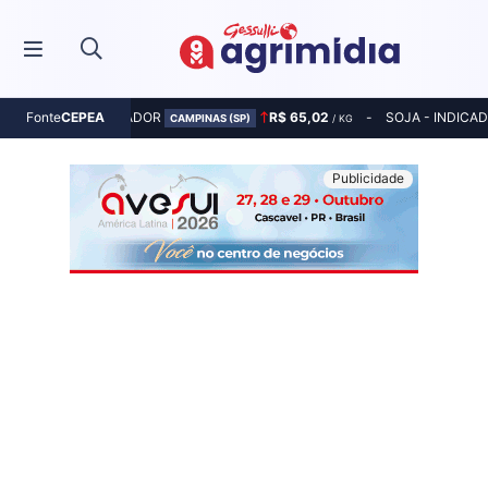
MILHO - INDICADOR
R$ 65,02
SOJA - INDICA
Fonte
CEPEA
CAMPINAS (SP)
/ KG