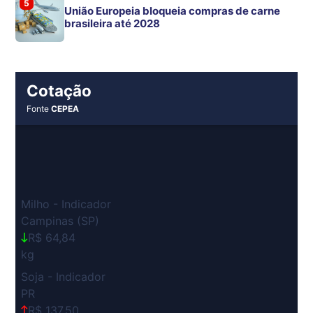
5
União Europeia bloqueia compras de carne
brasileira até 2028
Cotação
Fonte
CEPEA
Milho - Indicador
Campinas (SP)
R$ 64,84
kg
Soja - Indicador
PR
R$ 137,50