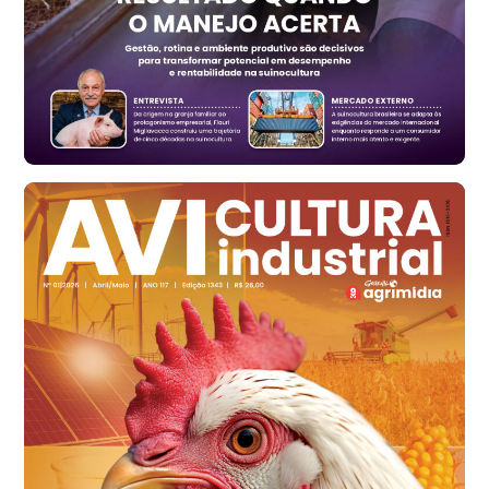
Ovo Vermelho - Regional
Vermelho
R$ 171,15
cx
Ovo Branco - Regional
Santa Maria do Jetibá (ES)
R$ 139,43
cx
Ovo Branco - Regional
Recife (PE)
R$ 149,79
cx
Ovo Vermelho - Regional
Recife (PE)
R$ 158,77
cx