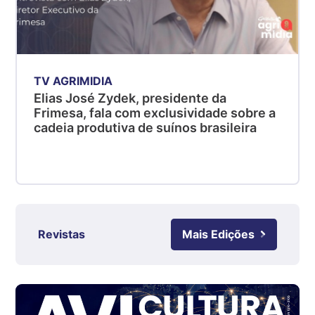
Suíno - Estadual
PR
R$ 4,53
kg
TV AGRIMIDIA
Suíno - Estadual
Elias José Zydek, presidente da
SC
Frimesa, fala com exclusividade sobre a
R$ 4,48
cadeia produtiva de suínos brasileira
kg
Suíno - Estadual
RS
R$ 4,63
kg
Ovo Branco - Regional
Revistas
Mais Edições
Grande São Paulo (SP)
R$ 142,87
cx
Ovo Branco - Regional