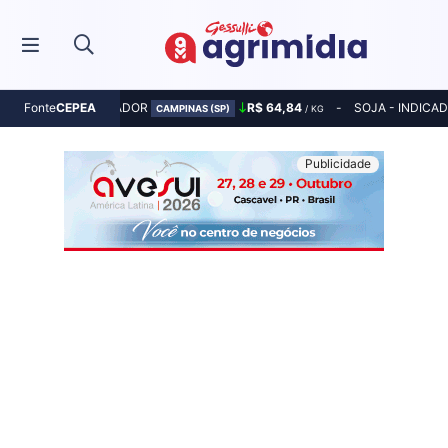
MILHO - INDICADOR
R$ 64,84
SOJA - INDICA
Fonte
CEPEA
CAMPINAS (SP)
/ KG