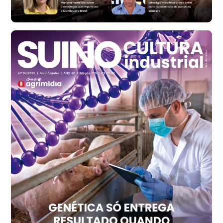
R$ 147,87
cx
Frango - Indicador
SP
R$ 7,13
kg
Frango - Indicador
SP
R$ 7,15
kg
Trigo Atacado - Regional
PR
R$ 1.414,20
t
Trigo Atacado - Regional
RS
R$ 1.314,40
t