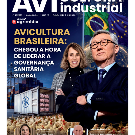
Branco
R$ 145,34
cx
Ovo Vermelho - Regional
Grande São Paulo (SP)
R$ 155,59
cx
Ovo Vermelho - Regional
Vermelho
R$ 159,31
cx
Ovo Branco - Regional
Bastos (SP)
R$ 134,40
cx
Ovo Vermelho - Regional
Bastos (SP)