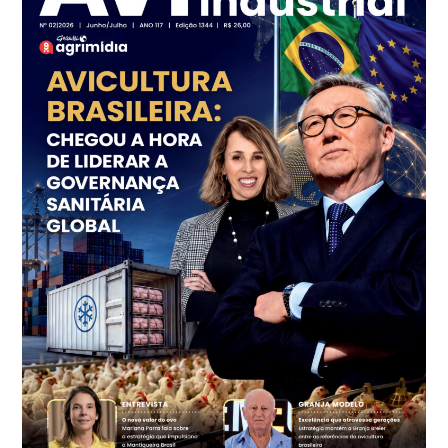
Frango - Indicador
SP
R$ 7,18
kg
Trigo Atacado - Regional
PR
R$ 1.414,46
t
Trigo Atacado - Regional
RS
R$ 1.314,61
t
Ovo Vermelho - Regional
Vermelho
R$ 171,61
cx
Ovo Branco - Regional