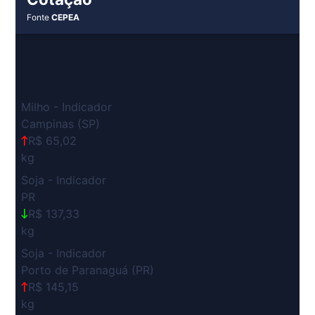
Fonte
CEPEA
Milho - Indicador
Campinas (SP)
R$ 65,02
kg
Soja - Indicador
PR
R$ 137,33
kg
Soja - Indicador
Porto de Paranaguá (PR)
R$ 145,15
kg