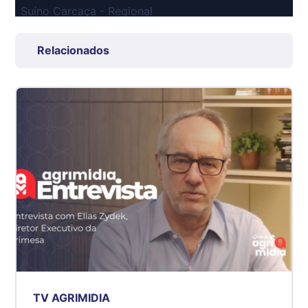
Suíno Carcaça - Regional
Grande São Paulo (SP)
R$ 7,53
Relacionados
kg
Suíno - Estadual
SP
R$ 5,06
kg
Suíno - Estadual
MG
R$ 5,04
kg
Suíno - Estadual
PR
R$ 4,51
kg
Suíno - Estadual
TV AGRIMIDIA