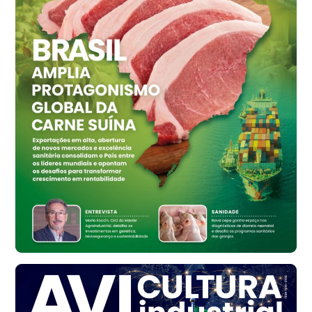
R$ 155,59
cx
Ovo Vermelho - Regional
Vermelho
R$ 159,31
cx
Ovo Branco - Regional
Bastos (SP)
R$ 134,42
cx
Ovo Vermelho - Regional
Bastos (SP)
R$ 148,56
cx
Frango - Indicador
SP
R$ 7,16
kg