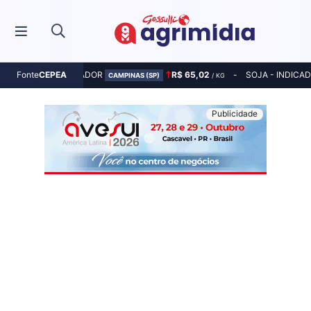
MILHO - INDICADOR
R$ 65,02
SOJA - INDICA
Fonte
CEPEA
CAMPINAS (SP)
/ KG