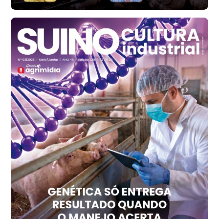
Santa Maria do Jetibá (ES)
R$ 140,74
cx
Ovo Branco - Regional
Recife (PE)
R$ 147,74
cx
Ovo Vermelho - Regional
Recife (PE)
R$ 157,72
cx